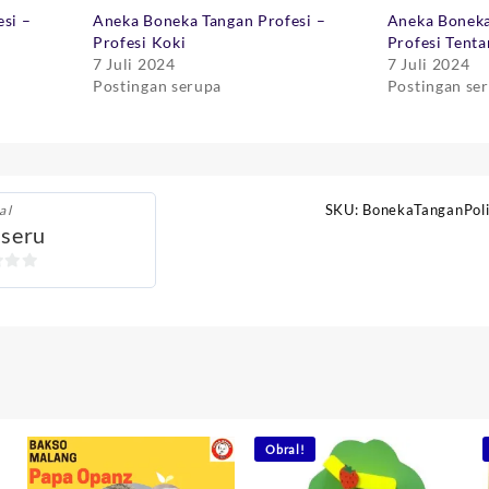
si –
Aneka Boneka Tangan Profesi –
Aneka Boneka
Profesi Koki
Profesi Tenta
7 Juli 2024
7 Juli 2024
Postingan serupa
Postingan se
SKU:
BonekaTanganPoli
al
seru
Obral!