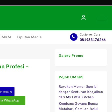
Customer Care
l UMKM
Liputan Media
081933176266
Galery Promo
n Profesi –
Pojok UMKM
Rayakan Momen Spesial
eranjang
dengan Sentuhan Keajaiban
dari My Little Kitchen
via WhatsApp
.
Kembang Goyang Bunga
Matahari, Camilan Jadul