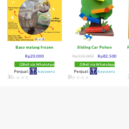
Baso malang frozen
Sliding Car Pohon
arga
Harga
Harga
Rp
20.000
Rp
110.000
Rp
82.500
aat
aslinya
saat
Beli via WhatsApp
Beli via WhatsApp
i
adalah:
ini
Penjual:
kayuseru
Penjual:
kayuseru
dalah:
Rp110.000.
adalah
p75.000.
Rp82.
0
0
out
out
o
of
of
o
5
5