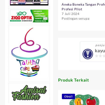
Aneka Boneka Tangan Profe
Profesi Pilot
7 Juli 2024
Postingan serupa
penju
kayu
0
out
of
5
Produk Terkait
Obral!