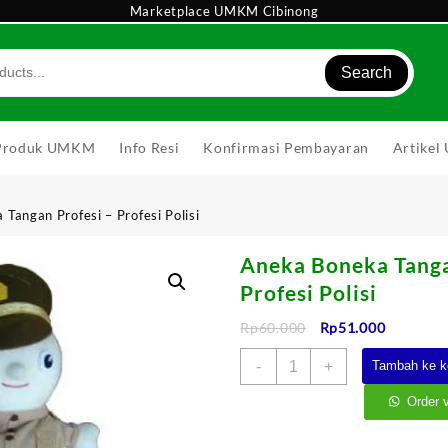
Marketplace UMKM Cibinong
Search
Produk UMKM
Info Resi
Konfirmasi Pembayaran
Artike
Tangan Profesi – Profesi Polisi
Aneka Boneka Tanga
Profesi Polisi
Harga
Harga
Rp
60.000
Rp
51.000
aslinya
saat
Kuantitas
-
+
Tambah ke k
adalah:
ini
Aneka
Rp60.000.
adalah:
Boneka
Order 
Rp51.000
Tangan
Profesi