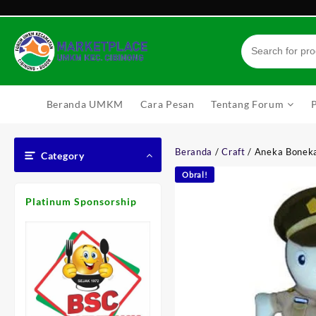
Skip
to
content
Beranda UMKM
Cara Pesan
Tentang Forum
Beranda
/
Craft
/ Aneka Boneka 
Category
Obral!
Platinum Sponsorship