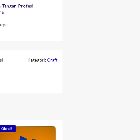
 Tangan Profesi –
ra
rupa
si
Kategori:
Craft
Obral!