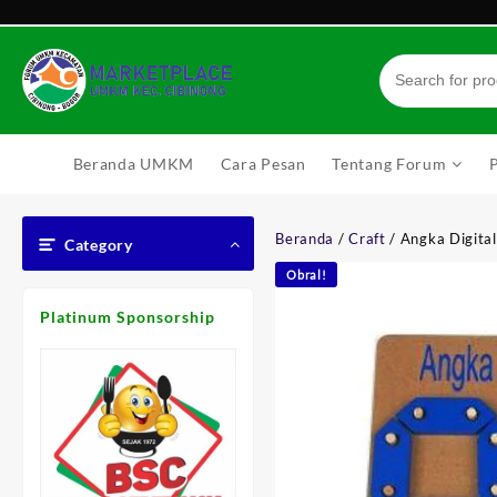
Skip
to
content
Beranda UMKM
Cara Pesan
Tentang Forum
Beranda
/
Craft
/ Angka Digital
Category
Obral!
Platinum Sponsorship