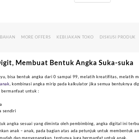
MBAHAN
MORE OFFERS
KEBIJAKAN TOKO
DISKUSI PRODUK
 Digit, Membuat Bentuk Angka Suka-suka
ayu, bisa bentuk angka dari 0 sampai 99, melatih kreatifitas, melatih
 anak
, kombinasi angka mirip pada kalkulator jika semua bentuknya d
, bermanfaat untuk :
a
 sendiri
k angka sesuai yang diminta oleh pembimbing, angka digital ini terb
nkan anak – anak, pada bagian atas ada petunjuk untuk membentuk an
, mudah dan menyenangkan, tentunya juga bermanfat untuk anak.