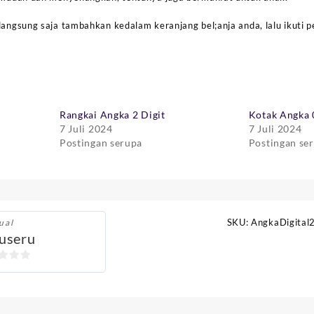
langsung saja tambahkan kedalam keranjang bel;anja anda, lalu ikuti 
Rangkai Angka 2 Digit
Kotak Angka 
7 Juli 2024
7 Juli 2024
Postingan serupa
Postingan se
SKU:
AngkaDigital
ual
useru