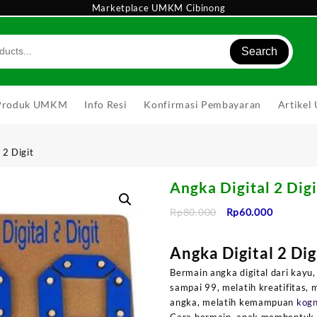
Marketplace UMKM Cibinong
Search
Produk UMKM
Info Resi
Konfirmasi Pembayaran
Artike
 2 Digit
Angka Digital 2 Digi
Harga
Harga
Rp
80.000
Rp
60.000
aslinya
saat
adalah:
ini
Angka Digital 2 Dig
Rp80.000.
adalah:
Rp60.000
Bermain angka digital dari kayu,
sampai 99, melatih kreatifitas,
angka, melatih kemampuan
kogn