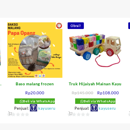
Obral!
Baso malang frozen
Truk Hijaiyah Mainan Kayu
rga
Harga
Harg
Rp
20.000
Rp
145.000
Rp
108.000
at
aslinya
saat
Beli via WhatsApp
Beli via WhatsApp
i
adalah:
ini
Penjual:
kayuseru
Penjual:
kayuseru
alah:
Rp145.000.
adala
16.000.
Rp108
0
0
out
out
o