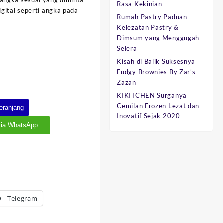
angka sesuai yang diminta
Rasa Kekinian
gital seperti angka pada
Rumah Pastry Paduan
Kelezatan Pastry &
Dimsum yang Menggugah
Selera
Kisah di Balik Suksesnya
Fudgy Brownies By Zar’s
I
Zazan
KIKITCHEN Surganya
Cemilan Frozen Lezat dan
eranjang
Inovatif Sejak 2020
via WhatsApp
Telegram