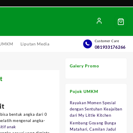
Customer Care
l UMKM
Liputan Media
081933176266
Galery Promo
t
Pojok UMKM
Rayakan Momen Spesial
it
dengan Sentuhan Keajaiban
.
 bisa bentuk angka dari 0
dari My Little Kitchen
 melatih mengenal angka-
Kembang Goyang Bunga
itif anak
Matahari, Camilan Jadul