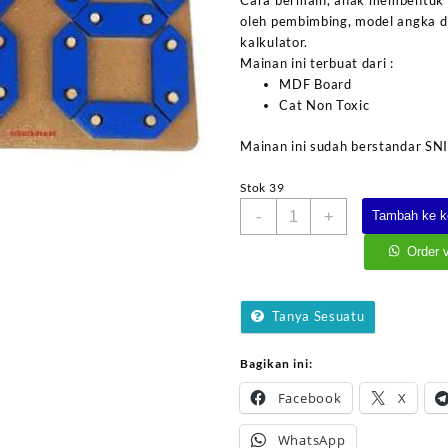
Cara bermain, anak membentuk 
oleh pembimbing, model angka di
kalkulator.
Mainan ini terbuat dari :
MDF Board
Cat Non Toxic
Mainan ini sudah berstandar SN
Stok 39
Kuantitas
-
+
Tambah ke k
Angka
Digital
Order 
2
Digit
Tanya Sesuatu
Bagikan ini:
Facebook
X
WhatsApp