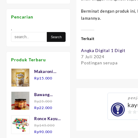
Berminat dengan produk ini, 
Pencarian
lamannya.
.
Terkait
Angka Digital 1 Digit
7 Juli 2024
Produk Terbaru
Postingan serupa
Makaroni
Keju "Mak
Rp
15.000
Julid"
Bawang
penj
Goreng asli
Rp
25.000
kay
Harga
Harga
Brebes.
Rp
22.000
aslinya
saat
0
Ronce Kayu
adalah:
ini
out
isi 75
Rp
145.000
Rp25.000.
adalah:
Harga
Harga
of
Rp
90.000
Rp22.000.
aslinya
saat
5