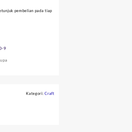
petunjuk pembelian pada tiap
0-9
rupa
2
Kategori:
Craft