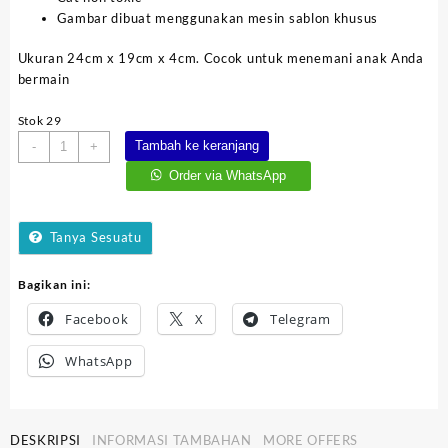
Gambar dibuat menggunakan mesin sablon khusus
Ukuran 24cm x 19cm x 4cm. Cocok untuk menemani anak Anda
bermain
Stok 29
Kuantitas
Tambah ke keranjang
-
+
Balok
Order via WhatsApp
Boboiboy
Tanya Sesuatu
Bagikan ini:
Facebook
X
Telegram
WhatsApp
DESKRIPSI
INFORMASI TAMBAHAN
MORE OFFERS