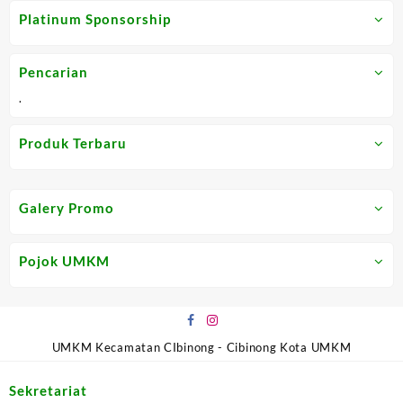
out
out
Platinum Sponsorship
of
of
5
5
Pencarian
.
Produk Terbaru
Galery Promo
Pojok UMKM
UMKM Kecamatan CIbinong - Cibinong Kota UMKM
Sekretariat