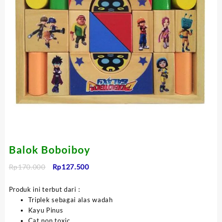
Balok Boboiboy
Harga
Harga
Rp
170.000
Rp
127.500
aslinya
saat
adalah:
ini
Produk ini terbut dari :
Rp170.000.
adalah:
Triplek sebagai alas wadah
Rp127.500.
Kayu Pinus
Cat non toxic