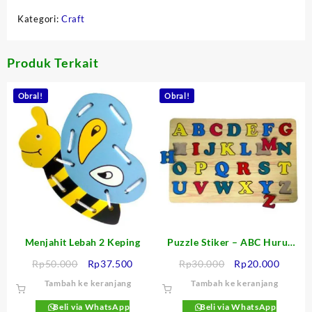
out
Kategori:
Craft
of
5
Produk Terkait
Obral!
Obral!
Menjahit Lebah 2 Keping
Puzzle Stiker – ABC Huruf
Besar
Harga
Harga
Harga
Harga
Rp
50.000
Rp
37.500
Rp
30.000
Rp
20.000
aslinya
saat
aslinya
saat
Tambah ke keranjang
Tambah ke keranjang
adalah:
ini
adalah:
ini
Rp50.000.
adalah:
Rp30.000.
adalah
Beli via WhatsApp
Beli via WhatsApp