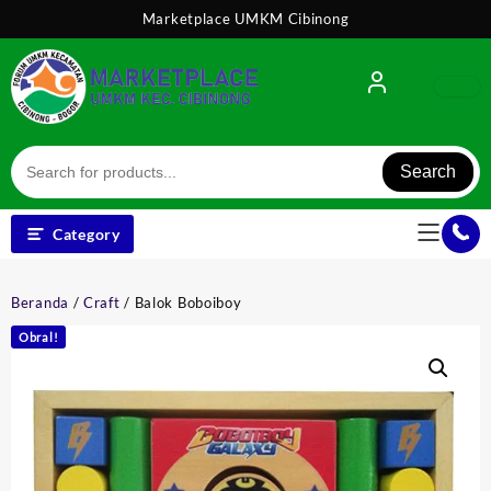
Skip
Marketplace UMKM Cibinong
to
content
Search
Category
Beranda
/
Craft
/ Balok Boboiboy
Obral!