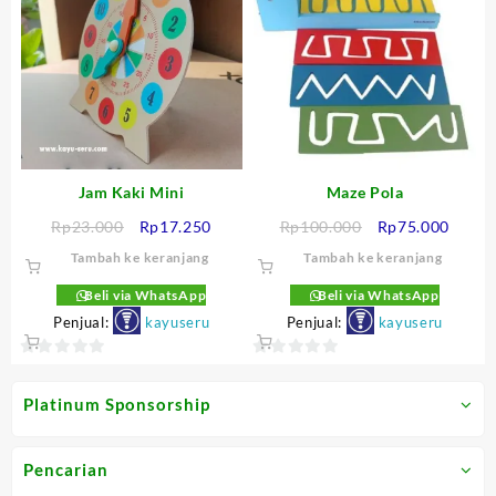
5
5
Jam Kaki Mini
Maze Pola
Harga
Harga
Harga
Harga
Rp
23.000
Rp
17.250
Rp
100.000
Rp
75.000
aslinya
saat
aslinya
saat
Tambah ke keranjang
Tambah ke keranjang
adalah:
ini
adalah:
ini
Rp23.000.
adalah:
Rp100.000.
adalah
Beli via WhatsApp
Beli via WhatsApp
Rp17.250.
Rp75.
Penjual:
kayuseru
Penjual:
kayuseru
0
0
out
out
Platinum Sponsorship
of
of
5
5
Pencarian