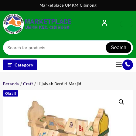
Skip
Marketplace UMKM Cibinong
to
content
Search
Category
Beranda
/
Craft
/ Hijaiyah Berdiri Masjid
Obral!