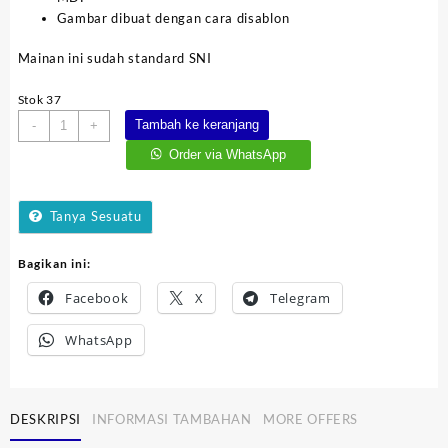
Gambar dibuat dengan cara disablon
Mainan ini sudah standard SNI
Stok 37
Kuantitas
Tambah ke keranjang
-
+
Hijaiyah
Order via WhatsApp
Berdiri
Masjid
Tanya Sesuatu
Bagikan ini:
Facebook
X
Telegram
WhatsApp
DESKRIPSI
INFORMASI TAMBAHAN
MORE OFFERS