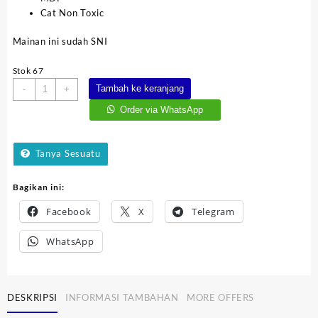
Cat Non Toxic
Mainan ini sudah SNI
Stok 67
Kuantitas
Tambah ke keranjang
-
+
Kereta
Order via WhatsApp
Ekspress
Tanya Sesuatu
Bagikan ini:
Facebook
X
Telegram
WhatsApp
DESKRIPSI
INFORMASI TAMBAHAN
MORE OFFERS