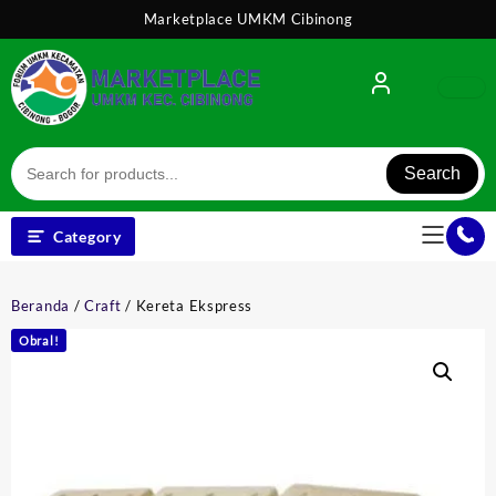
Skip
Marketplace UMKM Cibinong
to
content
Search
Category
Beranda
/
Craft
/ Kereta Ekspress
Obral!