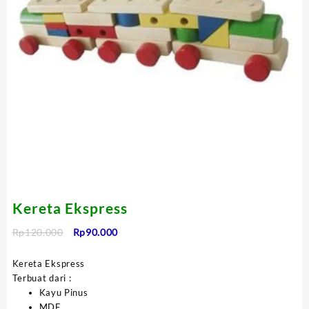
Kereta Ekspress
Harga
Harga
Rp
120.000
Rp
90.000
aslinya
saat
adalah:
ini
Kereta Ekspress
Rp120.000.
adalah:
Terbuat dari :
Rp90.000.
Kayu Pinus
MDF