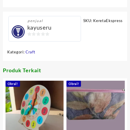
SKU:
KeretaEkspress
penjual
kayuseru
0
out
Kategori:
Craft
of
5
Produk Terkait
Obral!
Obral!