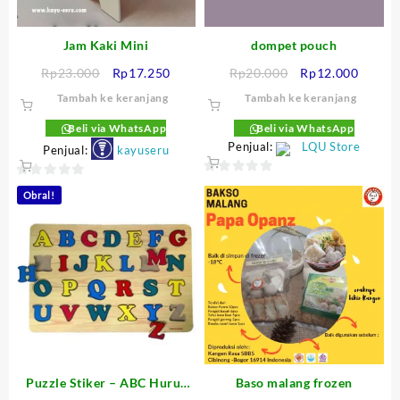
Jam Kaki Mini
dompet pouch
Harga
Harga
Harga
Harga
Rp
23.000
Rp
17.250
Rp
20.000
Rp
12.000
aslinya
saat
aslinya
saat
Tambah ke keranjang
Tambah ke keranjang
adalah:
ini
adalah:
ini
Rp23.000.
adalah:
Rp20.000.
adalah
Beli via WhatsApp
Beli via WhatsApp
Rp17.250.
Penjual:
LQU Store
Rp12.0
Penjual:
kayuseru
0
0
Obral!
out
out
of
of
5
5
Puzzle Stiker – ABC Huruf
Baso malang frozen