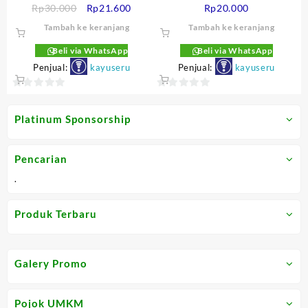
Besar
Harga
Harga
Rp
30.000
Rp
21.600
Rp
20.000
aslinya
saat
Tambah ke keranjang
Tambah ke keranjang
adalah:
ini
Rp30.000.
adalah:
Beli via WhatsApp
Beli via WhatsApp
Rp21.600.
Penjual:
kayuseru
Penjual:
kayuseru
0
0
out
out
Platinum Sponsorship
of
of
5
5
Pencarian
.
Produk Terbaru
Galery Promo
Pojok UMKM