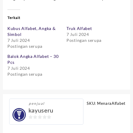
Terkait
Kubus Alfabet, Angka &
Truk Alfabet
Simbol
7 Juli 2024
7 Juli 2024
Postingan serupa
Postingan serupa
Balok Angka Alfabet – 30
Pcs
7 Juli 2024
Postingan serupa
SKU:
MenaraAlfabet
penjual
kayuseru
0
out