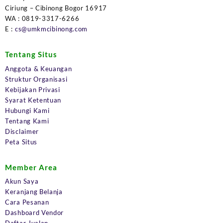
Ciriung – Cibinong Bogor 16917
WA : 0819-3317-6266
E :
cs@umkmcibinong.com
Tentang Situs
Anggota & Keuangan
Struktur Organisasi
Kebijakan Privasi
Syarat Ketentuan
Hubungi Kami
Tentang Kami
Disclaimer
Peta Situs
Member Area
Akun Saya
Keranjang Belanja
Cara Pesanan
Dashboard Vendor