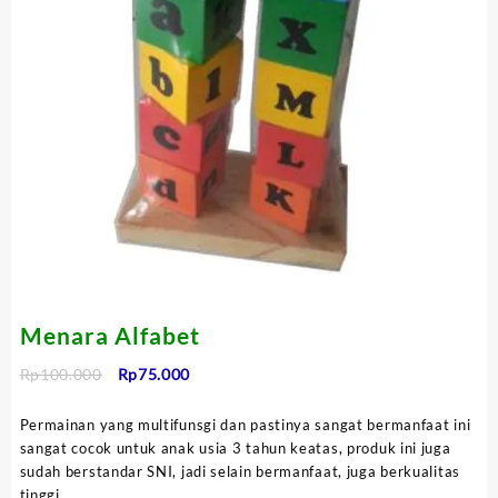
Menara Alfabet
Harga
Harga
Rp
100.000
Rp
75.000
aslinya
saat
adalah:
ini
Permainan yang multifunsgi dan pastinya sangat bermanfaat ini
Rp100.000.
adalah:
sangat cocok untuk anak usia 3 tahun keatas, produk ini juga
Rp75.000.
sudah berstandar SNI, jadi selain bermanfaat, juga berkualitas
tinggi.