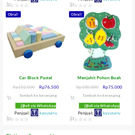
0
0
Obral!
Obral!
out
out
of
of
5
5
Car Block Pastel
Menjahit Pohon Buah
Harga
Harga
Harga
Harga
Rp
102.000
Rp
76.500
Rp
100.000
Rp
75.000
aslinya
saat
aslinya
saat
Tambah ke keranjang
Tambah ke keranjang
adalah:
ini
adalah:
ini
Rp102.000.
adalah:
Rp100.000.
adalah
Beli via WhatsApp
Beli via WhatsApp
Rp76.500.
Rp75.
Penjual:
kayuseru
Penjual:
kayuseru
0
0
out
out