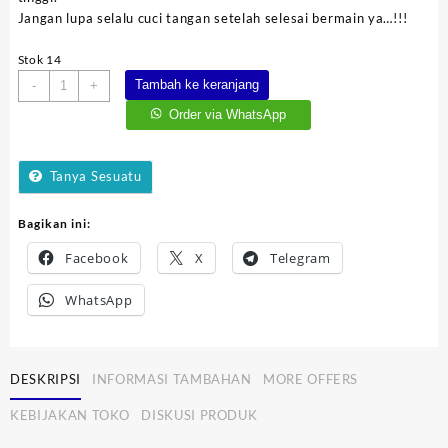
Jangan lupa selalu cuci tangan setelah selesai bermain ya…!!!
Stok 14
Kuantitas
Tambah ke keranjang
-
+
Menara
Order via WhatsApp
Alfabet
Tanya Sesuatu
Bagikan ini:
Facebook
X
Telegram
WhatsApp
DESKRIPSI
INFORMASI TAMBAHAN
MORE OFFERS
KEBIJAKAN TOKO
DISKUSI PRODUK