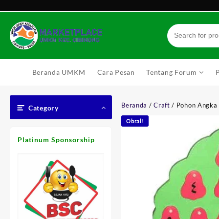
Skip
to
content
Beranda UMKM
Cara Pesan
Tentang Forum
Beranda
/
Craft
/ Pohon Angka
Category
Obral!
Platinum Sponsorship