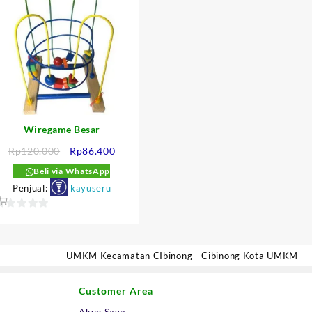
Wiregame Besar
Harga
Harga
Rp
120.000
Rp
86.400
aslinya
saat
Beli via WhatsApp
adalah:
ini
Penjual:
kayuseru
:
Rp120.000.
adalah:
500.
Rp86.400.
0
ut
f
UMKM Kecamatan CIbinong - Cibinong Kota UMKM
5
Customer Area