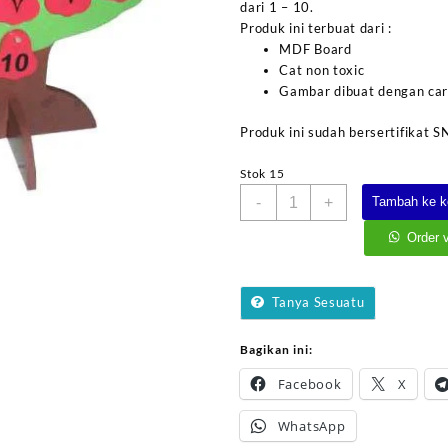
dari 1 – 10.
Produk ini terbuat dari :
MDF Board
Cat non toxic
Gambar dibuat dengan car
Produk ini sudah bersertifikat S
Stok 15
Kuantitas
-
+
Tambah ke k
Pohon
Angka
Order 
Arab
Tanya Sesuatu
Bagikan ini:
Facebook
X
WhatsApp