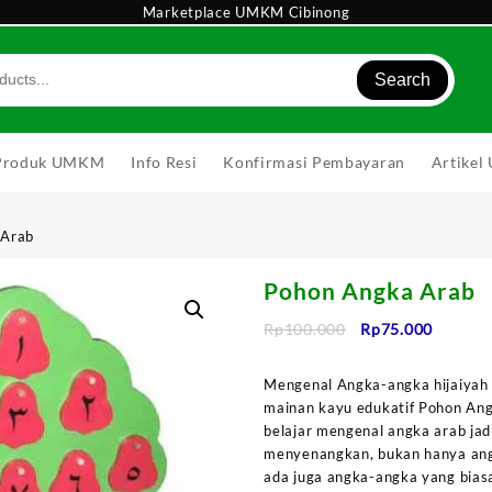
Marketplace UMKM Cibinong
Search
Produk UMKM
Info Resi
Konfirmasi Pembayaran
Artike
 Arab
Pohon Angka Arab
Harga
Harga
Rp
100.000
Rp
75.000
aslinya
saat
adalah:
ini
Mengenal Angka-angka hijaiyah 
Rp100.000.
adalah:
mainan kayu edukatif Pohon An
Rp75.00
belajar mengenal angka arab jad
menyenangkan, bukan hanya angk
ada juga angka-angka yang biasa