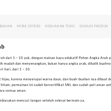
MBAHAN
MORE OFFERS
KEBIJAKAN TOKO
DISKUSI PRODUK
ab
ah dari 1 – 10 yuk, dengan mainan kayu edukatif Pohon Angka Arab p
bih mudah dan menyenangkan, bukan hanya angka arab, dibalik buahn
i-hari, dari 1 – 10.
t hijau, karena menyerupai warna daun, dan buah-buahan nya dibuat
 hitam, permainan ini sudah bersertifikat SNI, dan sudah pati aman u
nya semua aman.
mbiasakan mencuci tangan setelah selesai bermain ya.