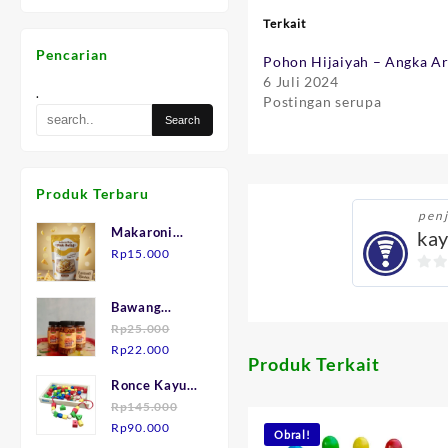
Terkait
Pencarian
Pohon Hijaiyah – Angka A
6 Juli 2024
.
Postingan serupa
Produk Terbaru
pen
Makaroni
ka
Keju "Mak
Rp
15.000
Julid"
0
out
Bawang
of
Goreng asli
Rp
25.000
5
Harga
Harga
Brebes.
Rp
22.000
Produk Terkait
aslinya
saat
Ronce Kayu
adalah:
ini
isi 75
Rp
145.000
Rp25.000.
adalah:
Harga
Harga
Rp
90.000
Rp22.000.
Obral!
aslinya
saat