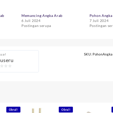
rab
Memancing Angka Arab
Pohon Angka 
6 Juli 2024
7 Juli 2024
Postingan serupa
Postingan se
SKU:
PohonAngka
jual
yuseru
Obral!
Obral!