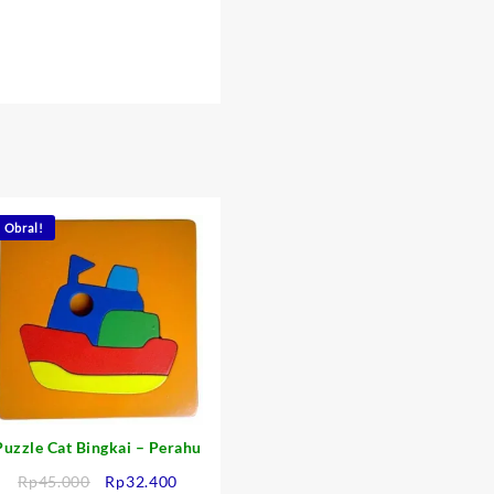
Obral!
Puzzle Cat Bingkai – Perahu
Harga
Harga
Rp
45.000
Rp
32.400