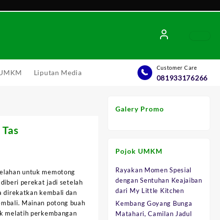
Customer Care
l UMKM
Liputan Media
081933176266
Galery Promo
 Tas
Pojok UMKM
Rayakan Momen Spesial
belahan untuk memotong
dengan Sentuhan Keajaiban
diberi perekat jadi setelah
0.
dari My Little Kitchen
a direkatkan kembali dan
embali. Mainan potong buah
Kembang Goyang Bunga
ak melatih perkembangan
Matahari, Camilan Jadul