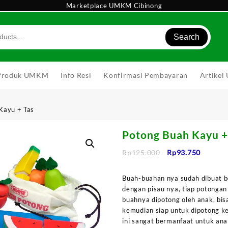
Marketplace UMKM Cibinong
Search
Produk UMKM
Info Resi
Konfirmasi Pembayaran
Artike
Kayu + Tas
Potong Buah Kayu +
Harga
Harga
Rp
125.000
Rp
93.750
aslinya
saat
adalah:
ini
Buah-buahan nya sudah dibuat 
Rp125.000.
adalah:
dengan pisau nya, tiap potongan 
Rp93.75
buahnya dipotong oleh anak, bis
kemudian siap untuk dipotong k
ini sangat bermanfaat untuk an