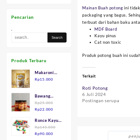
Mainan Buah potong
ini tida
packaging yang bagus. Sehin
Pencarian
terbuat dari bahan baku antar
.
MDF Board
Kayu pinus
Cat non toxic
Produk potong buah ini suda
Produk Terbaru
Makaroni
Terkait
Keju "Mak
Rp
15.000
Julid"
Roti Potong
6 Juli 2024
Bawang
Postingan serupa
Goreng asli
Rp
25.000
Harga
Harga
Brebes.
Rp
22.000
aslinya
saat
Ronce Kayu
adalah:
ini
isi 75
Rp
145.000
Rp25.000.
adalah:
Harga
Harga
Rp
90.000
Rp22.000.
penj
aslinya
saat