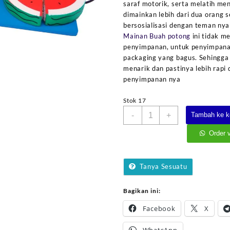
saraf motorik, serta melatih men
dimainkan lebih dari dua orang 
bersosialisasi dengan teman nya
Mainan Buah potong
ini tidak m
penyimpanan, untuk penyimpanan
packaging yang bagus. Sehingga 
menarik dan pastinya lebih rapi
penyimpanan nya
Stok 17
Kuantitas
-
+
Tambah ke k
Potong
Buah
Order 
Kayu
+
Tas
Tanya Sesuatu
Bagikan ini:
Facebook
X