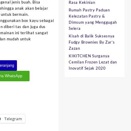
genal jenis buah. Bisa
Rasa Kekinian
sehingga anak akan belajar
Rumah Pastry Paduan
 untuk bermain.
Kelezatan Pastry &
enggunakan box kayu sebagai
Dimsum yang Menggugah
 diberi tas dan juga dus
Selera
mainan ini terlihat sangat
Kisah di Balik Suksesnya
 dan mudah untuk
Fudgy Brownies By Zar’s
Zazan
KIKITCHEN Surganya
Cemilan Frozen Lezat dan
eranjang
Inovatif Sejak 2020
via WhatsApp
Telegram