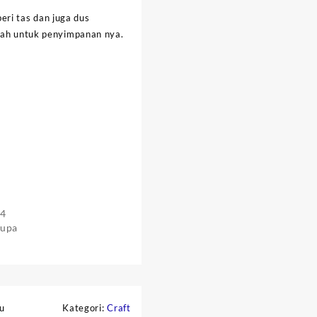
ri tas dan juga dus
udah untuk penyimpanan nya.
24
rupa
u
Kategori:
Craft