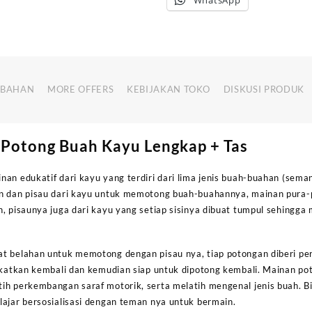
WhatsApp
MBAHAN
MORE OFFERS
KEBIJAKAN TOKO
DISKUSI PRODUK
 Potong Buah Kayu Lengkap + Tas
an edukatif dari kayu yang terdiri dari lima jenis buah-buahan (seman
an dan pisau dari kayu untuk memotong buah-buahannya, mainan pur
, pisaunya juga dari kayu yang setiap sisinya dibuat tumpul sehingga
t belahan untuk memotong dengan pisau nya, tiap potongan diberi per
ekatkan kembali dan kemudian siap untuk dipotong kembali. Mainan pot
ih perkembangan saraf motorik, serta melatih mengenal jenis buah. Bi
lajar bersosialisasi dengan teman nya untuk bermain.