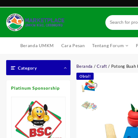
Skip
to
content
Beranda UMKM
Cara Pesan
Tentang Forum
Beranda
/
Craft
/ Potong Buah 
Category
Obral!
Platinum Sponsorship