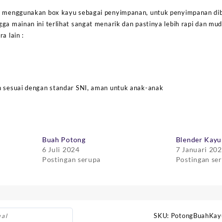
k menggunakan box kayu sebagai penyimpanan, untuk penyimpanan dibe
gga mainan ini terlihat sangat menarik dan pastinya lebih rapi dan m
a lain :
h sesuai dengan standar SNI, aman untuk anak-anak
Buah Potong
Blender Kayu
6 Juli 2024
7 Januari 20
Postingan serupa
Postingan se
SKU:
PotongBuahKay
ual