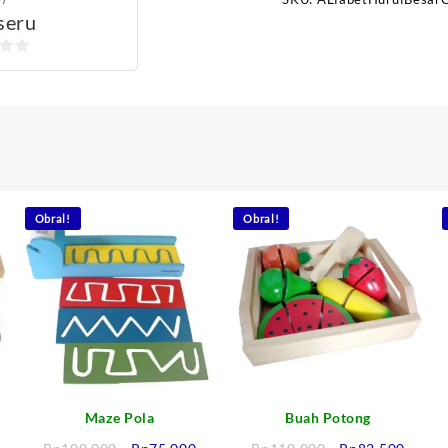
seru
Obral!
Obral!
Maze Pola
Buah Potong
arga
Harga
Harga
Harga
Harga