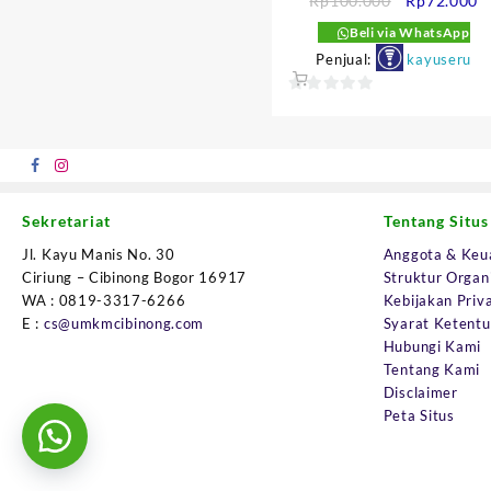
Rp
100.000
Rp
72.000
aslinya
s
Beli via WhatsApp
adalah:
in
Penjual:
kayuseru
Rp100.000.
a
R
0
out
of
5
Sekretariat
Tentang Situs
Jl. Kayu Manis No. 30
Anggota & Keu
Ciriung – Cibinong Bogor 16917
Struktur Organ
WA : 0819-3317-6266
Kebijakan Priva
E :
cs@umkmcibinong.com
Syarat Ketent
Hubungi Kami
Tentang Kami
Disclaimer
Peta Situs