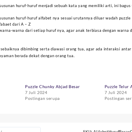
sunan huruf-huruf menjadi sebuah kata yang memiliki arti, ini bagus
usunan huruf-huruf alfabet nya sesuai urutannya diluar wadah puzzle 
fabaet dari A – Z
arna-warna dari setiap huruf nya, agar anak terbiasa dengan warna 
sebaiknya dibimbing serta diawasi orang tua, agar ada interaksi antar
nyaman berada dekat dengan orang tua.
Puzzle Chunky Abjad Besar
Puzzle Telur 
7 Juli 2024
7 Juli 2024
Postingan serupa
Postingan se
SKU:
ALfabetHurufBesar
l