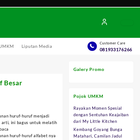
Customer Care
l UMKM
Liputan Media
081933176266
Galery Promo
f Besar
Pojok UMKM
Rayakan Momen Spesial
:
dengan Sentuhan Keajaiban
nan huruf-huruf menjadi
.250.
dari My Little Kitchen
arti, ini bagus untuk melatih
baca
Kembang Goyang Bunga
nan huruf-huruf alfabet nya
Matahari, Camilan Jadul