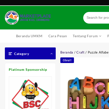
Skip
to
content
Beranda UMKM
Cara Pesan
Tentang Forum
Beranda
/
Craft
/ Puzzle Alfabe
Category
Obral!
Platinum Sponsorship