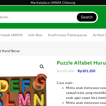
Marketplace UMKM Cibinong
Search
Produk UMKM
Info Resi
Konfirmasi Pembayaran
Artike
t Huruf Besar
Puzzle Alfabet Huru
Harga
Harga
Rp
135.000
Rp
101.250
aslinya
saat
adalah:
ini
Cara main :
Rp135.000.
adalah
Minta anak menyusun susu
Rp101
sebuah kata yang memiliki 
anak agar cepat bisa mem
Minta anak menyusun susu