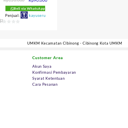
Rp
120.000
Rp
90.000
aslinya
saat
Beli via WhatsApp
adalah:
ini
Penjual:
kayuseru
:
Rp120.000.
adalah:
500.
Rp90.000.
0
ut
f
UMKM Kecamatan CIbinong - Cibinong Kota UMKM
5
Customer Area
Akun Saya
Konfirmasi Pembayaran
Syarat Ketentuan
Cara Pesanan