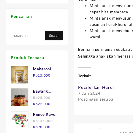
Minta anak menyusun su
cepat bisa membaca
Pencarian
Minta anak menyusun s
susunan huruf-huruf al
.
Minta anak menyebut w
warni.
Bermain permainan edukatif, 
Sehingga anak akan merasa 
Produk Terbaru
Makaroni
Keju "Mak
Rp
15.000
Terkait
Julid"
Puzzle Ikan Huruf
Bawang
7 Juli 2024
Goreng asli
Rp
25.000
Postingan serupa
Harga
Harga
Brebes.
Rp
22.000
aslinya
saat
Ronce Kayu
adalah:
ini
isi 75
Rp
145.000
Rp25.000.
adalah:
Harga
Harga
Rp
90.000
Rp22.000.
aslinya
saat
penjua