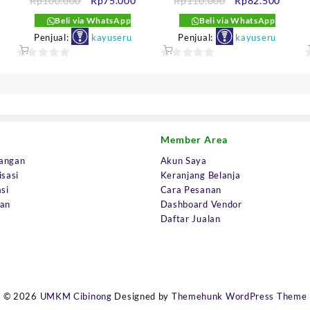
Rp
100.000
Rp
75.000
Rp
110.000
Rp
82.500
aat
aslinya
saat
aslinya
saat
Beli via WhatsApp
Beli via WhatsApp
i
adalah:
ini
adalah:
ini
Penjual:
kayuseru
Penjual:
kayuseru
dalah:
Rp100.000.
adalah:
Rp110.000.
adalah
p72.000.
Rp75.000.
Rp82.
0
0
out
out
o
of
of
o
5
5
Member Area
angan
Akun Saya
isasi
Keranjang Belanja
si
Cara Pesanan
uan
Dashboard Vendor
Daftar Jualan
© 2026
UMKM Cibinong
Designed by
Themehunk WordPress Theme