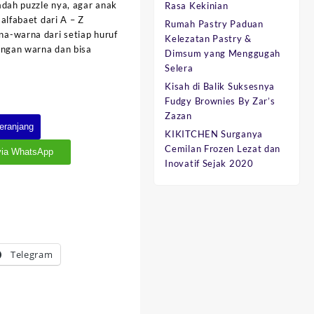
adah puzzle nya, agar anak
Rasa Kekinian
alfabaet dari A – Z
Rumah Pastry Paduan
a-warna dari setiap huruf
Kelezatan Pastry &
engan warna dan bisa
Dimsum yang Menggugah
Selera
Kisah di Balik Suksesnya
Fudgy Brownies By Zar’s
Zazan
eranjang
KIKITCHEN Surganya
Cemilan Frozen Lezat dan
via WhatsApp
Inovatif Sejak 2020
Telegram