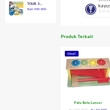
TOUR 3
kayu
adalah:
ini
NEGARA
Rp
6.900.000
Rp145.000.
adalah:
7H6M
Rp90.000.
0
out
of
5
Produk Terkait
Obral!
Palu Bola Luncur
Harga
H