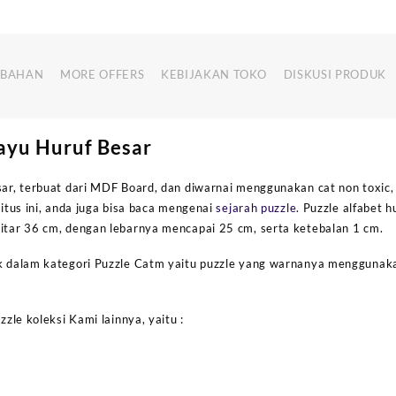
MBAHAN
MORE OFFERS
KEBIJAKAN TOKO
DISKUSI PRODUK
ayu Huruf Besar
esar, terbuat dari MDF Board, dan diwarnai menggunakan cat non toxic
situs ini, anda juga bisa baca mengenai
sejarah puzzle
. Puzzle alfabet h
kitar 36 cm, dengan lebarnya mencapai 25 cm, serta ketebalan 1 cm.
uk dalam kategori Puzzle Catm yaitu puzzle yang warnanya menggunak
zzle koleksi Kami lainnya, yaitu :