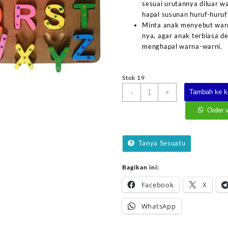
sesuai urutannya diluar w
hapal susunan huruf-huruf 
Minta anak menyebut warn
nya, agar anak terbiasa d
menghapal warna-warni.
Stok 19
Kuantitas
-
+
Tambah ke k
Puzzle
Alfabet
Order 
Huruf
Besar
Tanya Sesuatu
Bagikan ini:
Facebook
X
WhatsApp