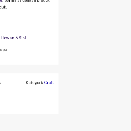
er
, berminat dengan produk
duk.
 Hewan 6 Sisi
rupa
s
Kategori:
Craft