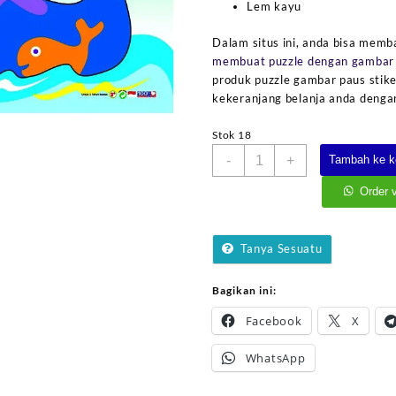
Lem kayu
Dalam situs ini, anda bisa memb
membuat puzzle dengan gambar 
produk puzzle gambar paus stike
kekeranjang belanja anda dengan
Stok 18
Kuantitas
-
+
Tambah ke k
Puzzle
Gambar
Order 
Paus
Tanya Sesuatu
Bagikan ini:
Facebook
X
WhatsApp