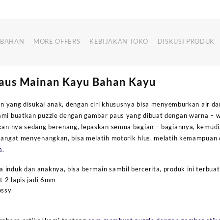
MBAHAN
MORE OFFERS
KEBIJAKAN TOKO
DISKUSI PRODUK
aus Mainan Kayu Bahan Kayu
kan yang disukai anak, dengan ciri khususnya bisa menyemburkan air da
ami buatkan puzzle dengan gambar paus yang dibuat dengan warna – w
ikan nya sedang berenang, lepaskan semua bagian – bagiannya, kemud
 sangat menyenangkan, bisa melatih motorik hlus, melatih kemampuan
a.
induk dan anaknya, bisa bermain sambil bercerita, produk ini terbuat
 2 lapis jadi 6mm
ossy