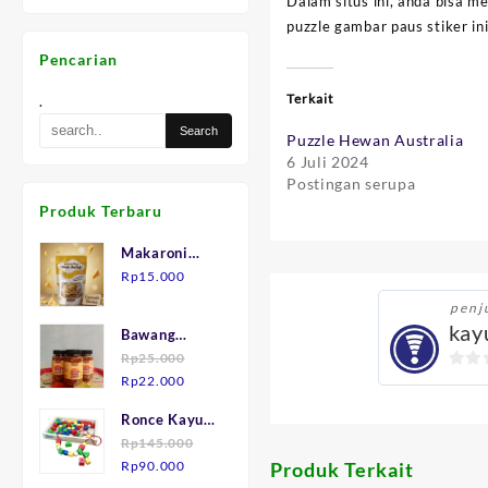
Dalam situs ini, anda bisa 
puzzle gambar paus stiker in
Pencarian
Terkait
.
Puzzle Hewan Australia
6 Juli 2024
Postingan serupa
Produk Terbaru
Makaroni
Keju "Mak
Rp
15.000
Julid"
penj
kay
Bawang
Goreng asli
Rp
25.000
0
Harga
Harga
Brebes.
Rp
22.000
aslinya
saat
out
Ronce Kayu
adalah:
ini
of
isi 75
Rp
145.000
Rp25.000.
adalah:
5
Harga
Harga
Rp
90.000
Produk Terkait
Rp22.000.
aslinya
saat