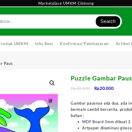
Marketplace UMKM Cibinong
Search
Produk UMKM
Info Resi
Konfirmasi Pembayaran
Artike
ar Paus
Puzzle Gambar Pau
Harga
Harga
Rp
30.000
Rp
20.000
aslinya
saat
adalah:
ini
Gambar pausnya ada dua, ada in
Rp30.000.
adalah:
bermain sambil bercerita, produk
Rp20.000
bahan :
MDF Board
3mm dibuat 2 
Artpaper dilaminasi gloss