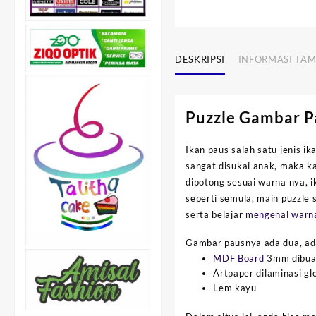
DESKRIPSI
INFORMASI TA
Puzzle Gambar P
Ikan paus salah satu jenis i
sangat disukai anak, maka k
dipotong sesuai warna nya, 
seperti semula, main puzzle
serta belajar
mengenal warn
Gambar pausnya ada dua, ada 
MDF Board
3mm dibuat
Artpaper dilaminasi gl
Lem kayu