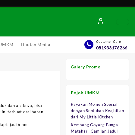
Customer Care
l UMKM
Liputan Media
081933176266
Galery Promo
s
Pojok UMKM
Rayakan Momen Spesial
duk dan anaknya, bisa
dengan Sentuhan Keajaiban
 ini terbuat dari bahan
.
dari My Little Kitchen
lapis jadi 6mm
Kembang Goyang Bunga
y
Matahari, Camilan Jadul