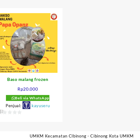
Baso malang frozen
Rp
20.000
Beli via WhatsApp
Penjual:
kayuseru
:
50.
0
ut
f
UMKM Kecamatan CIbinong - Cibinong Kota UMKM
5