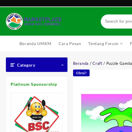
Skip
to
content
Beranda UMKM
Cara Pesan
Tentang Forum
Beranda
/
Craft
/ Puzzle Gamb
Category
Obral!
Platinum Sponsorship