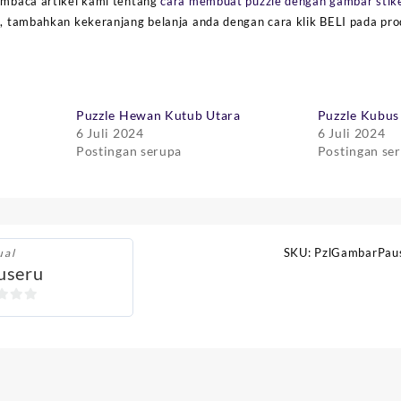
membaca artikel kami tentang
cara membuat puzzle dengan gambar stik
i, tambahkan kekeranjang belanja anda dengan cara klik BELI pada pro
Puzzle Hewan Kutub Utara
Puzzle Kubus
6 Juli 2024
6 Juli 2024
Postingan serupa
Postingan se
SKU:
PzlGambarPau
ual
useru