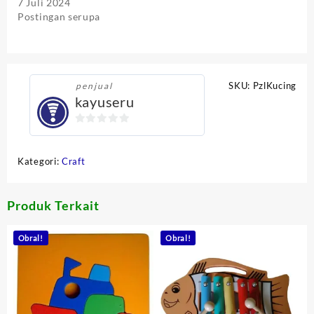
7 Juli 2024
Postingan serupa
SKU:
PzlKucing
penjual
kayuseru
0
out
Kategori:
Craft
of
5
Produk Terkait
Obral!
Obral!