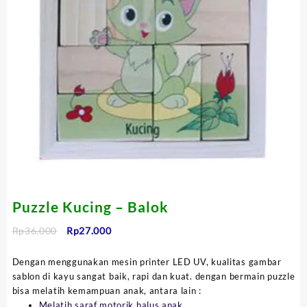
Puzzle Kucing – Balok
Harga
Harga
Rp
36.000
Rp
27.000
aslinya
saat
adalah:
ini
Dengan menggunakan mesin printer LED UV, kualitas gambar
Rp36.000.
adalah:
sablon di kayu sangat baik, rapi dan kuat. dengan bermain puzzle
Rp27.000.
bisa melatih kemampuan anak, antara lain :
Melatih saraf motorik halus anak