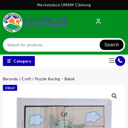
Skip
Marketplace UMKM Cibinong
to
content
Search
Category
Beranda
/
Craft
/ Puzzle Kucing – Balok
Obral!