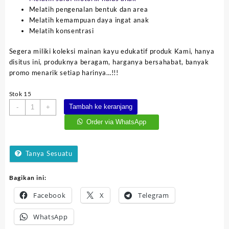
Melatih pengenalan bentuk dan area
Melatih kemampuan daya ingat anak
Melatih konsentrasi
Segera miliki koleksi mainan kayu edukatif produk Kami, hanya
disitus ini, produknya beragam, harganya bersahabat, banyak
promo menarik setiap harinya…!!!
Stok 15
Kuantitas
Tambah ke keranjang
-
+
Puzzle
Order via WhatsApp
Kucing
-
Balok
Tanya Sesuatu
Bagikan ini:
Facebook
X
Telegram
WhatsApp