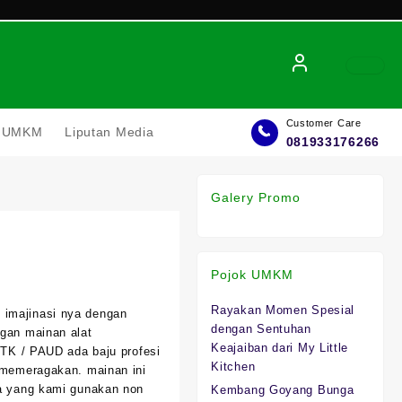
Customer Care
el UMKM
Liputan Media
081933176266
Galery Promo
Pojok UMKM
Rayakan Momen Spesial
imajinasi nya dengan
:
dengan Sentuhan
ngan mainan alat
50.
Keajaiban dari My Little
h TK / PAUD ada baju profesi
Kitchen
l memeragakan. mainan ini
na yang kami gunakan non
Kembang Goyang Bunga