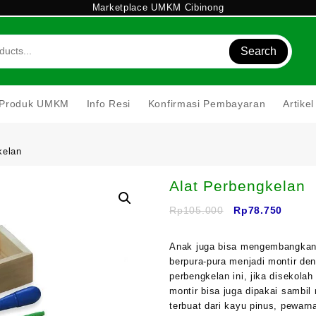
Marketplace UMKM Cibinong
Search
Produk UMKM
Info Resi
Konfirmasi Pembayaran
Artik
kelan
Alat Perbengkelan
Harga
Harga
Rp
105.000
Rp
78.750
aslinya
saat
adalah:
ini
Anak juga bisa mengembangkan 
Rp105.000.
adalah
berpura-pura menjadi montir de
Rp78.7
perbengkelan ini, jika disekola
montir bisa juga dipakai sambi
terbuat dari kayu pinus, pewar