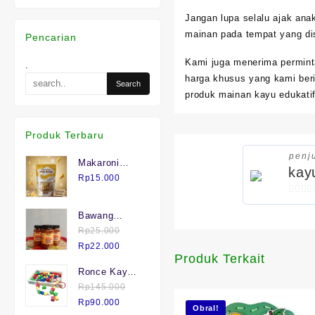
Jangan lupa selalu ajak an
mainan pada tempat yang di
Pencarian
Kami juga menerima permint
.
harga khusus yang kami beri
produk mainan kayu edukatif
Produk Terbaru
penj
Makaroni
kay
Keju "Mak
Rp
15.000
Julid"
0
Bawang
out
Goreng asli
Rp
25.000
of
Harga
Brebes.
Harga
Rp
22.000
5
Produk Terkait
aslinya
saat
Ronce Kayu
adalah:
ini
isi 75
Rp
145.000
Rp25.000.
adalah:
Harga
Harga
Rp
90.000
Rp22.000.
Obral!