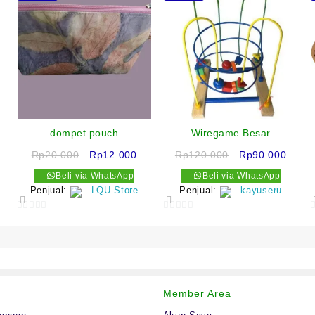
dompet pouch
Wiregame Besar
arga
Harga
Harga
Harga
Harg
Rp
20.000
Rp
12.000
Rp
120.000
Rp
90.000
aat
aslinya
saat
aslinya
saat
Beli via WhatsApp
Beli via WhatsApp
ni
adalah:
ini
adalah:
ini
Penjual:
LQU Store
Penjual:
kayuseru
.
dalah:
Rp20.000.
adalah:
Rp120.000.
adala
p75.000.
Rp12.000.
Rp90.
0
0
out
out
o
of
of
o
5
5
s
Member Area