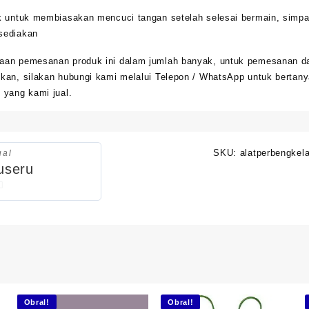
ak untuk membiasakan mencuci tangan setelah selesai bermain, simpa
sediakan
aan pemesanan produk ini dalam jumlah banyak, untuk pemesanan d
kan, silakan hubungi kami melalui Telepon / WhatsApp untuk bertany
 yang kami jual.
SKU:
alatperbengkel
ual
useru
Obral!
Obral!