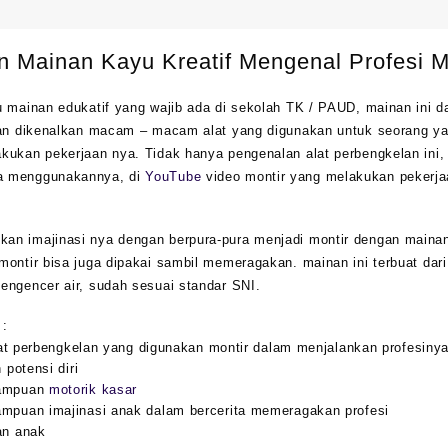
n Mainan Kayu Kreatif Mengenal Profesi M
tu mainan edukatif yang wajib ada di sekolah TK / PAUD, mainan ini
kan dikenalkan macam – macam alat yang digunakan untuk seorang ya
kukan pekerjaan nya. Tidak hanya pengenalan alat perbengkelan ini,
a menggunakannya, di
YouTube
video montir yang melakukan pekerjaa
n imajinasi nya dengan berpura-pura menjadi montir dengan mainan p
montir bisa juga dipakai sambil memeragakan. mainan ini terbuat dar
engencer air, sudah sesuai standar SNI.
 :
at perbengkelan yang digunakan montir dalam menjalankan profesiny
potensi diri
ampuan
motorik kasar
uan imajinasi anak dalam bercerita memeragakan profesi
n anak