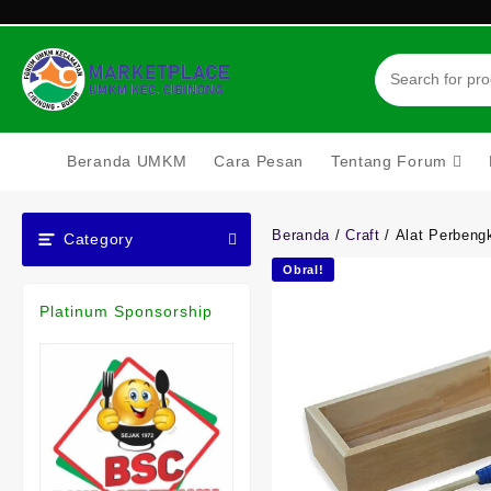
Skip
to
content
Beranda UMKM
Cara Pesan
Tentang Forum
Beranda
/
Craft
/ Alat Perbeng
Category
Obral!
Platinum Sponsorship