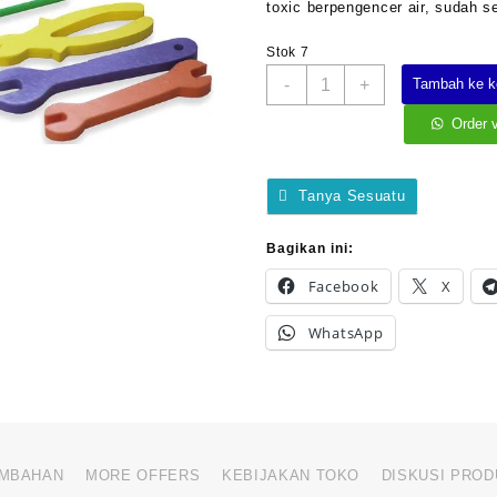
toxic berpengencer air, sudah s
Stok 7
Kuantitas
-
+
Tambah ke k
Alat
Perbengkelan
Order 
Tanya Sesuatu
Bagikan ini:
Facebook
X
WhatsApp
AMBAHAN
MORE OFFERS
KEBIJAKAN TOKO
DISKUSI PROD