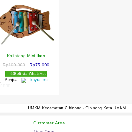
Kolintang Mini Ikan
a
Harga
Harga
Rp
100.000
Rp
75.000
aslinya
saat
Beli via WhatsApp
adalah:
ini
Penjual:
kayuseru
h:
Rp100.000.
adalah:
000.
Rp75.000.
0
ut
f
UMKM Kecamatan CIbinong - Cibinong Kota UMKM
5
Customer Area