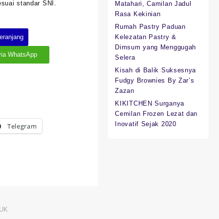
esuai standar SNI.
Matahari, Camilan Jadul
Rasa Kekinian
Rumah Pastry Paduan
eranjang
Kelezatan Pastry &
Dimsum yang Menggugah
via WhatsApp
Selera
Kisah di Balik Suksesnya
Fudgy Brownies By Zar’s
Zazan
KIKITCHEN Surganya
Cemilan Frozen Lezat dan
Inovatif Sejak 2020
Telegram
UK