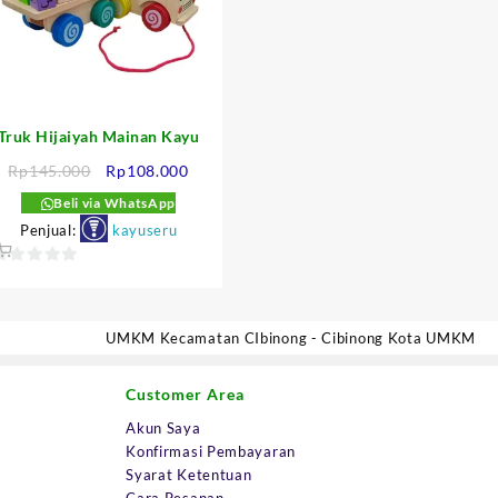
Truk Hijaiyah Mainan Kayu
Harga
Harga
Rp
145.000
Rp
108.000
aslinya
saat
Beli via WhatsApp
adalah:
ini
Penjual:
kayuseru
:
Rp145.000.
adalah:
000.
Rp108.000.
0
ut
f
UMKM Kecamatan CIbinong - Cibinong Kota UMKM
5
Customer Area
Akun Saya
Konfirmasi Pembayaran
Syarat Ketentuan