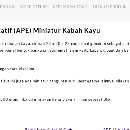
MBAHAN
MORE OFFERS
KEBIJAKAN TOKO
DISKUSI PRODUK
atif (APE) Miniatur Kabah Kayu
 dari bahan kayu, ukuran 23 x 20 x 23 cm, bisa digunakan sebagai ala
mengenal bentuk bangunan suci umat islam yaitu kabah, dibuat dari bah
ngan cara disablon
 situs ini juga ada miniatur bangunan suci umat agama lainnya, silakan
2500 gram, jika dikirim akan kena biaya kiriman seberat 3kg.
Balok Iqro Kotak Ka’bah
APE Miniatur