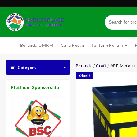
Skip
to
content
Beranda UMKM
Cara Pesan
Tentang Forum
Beranda
/
Craft
/ APE Miniatur
Category
Obral!
Platinum Sponsorship