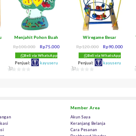
u
Menjahit Pohon Buah
Wiregame Besar
rga
Harga
Harga
Harga
Harga
Rp
100.000
Rp
75.000
Rp
120.000
Rp
90.000
at
aslinya
saat
aslinya
saat
Beli via WhatsApp
Beli via WhatsApp
i
adalah:
ini
adalah:
ini
Penjual:
kayuseru
Penjual:
kayuseru
alah:
Rp100.000.
adalah:
Rp120.000.
adalah
33.750.
Rp75.000.
Rp90.
0
0
out
out
o
of
of
o
5
5
Member Area
angan
Akun Saya
isasi
Keranjang Belanja
si
Cara Pesanan