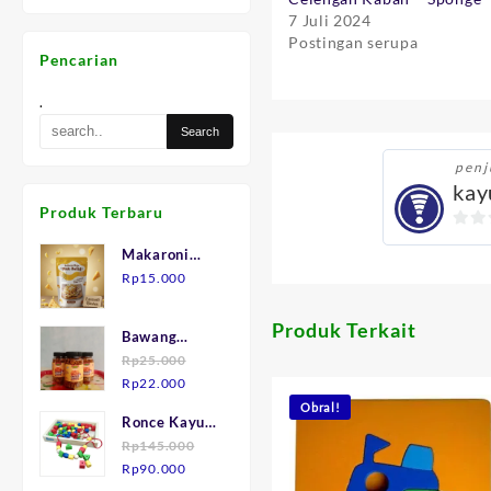
7 Juli 2024
Postingan serupa
Pencarian
.
penj
kay
Produk Terbaru
0
Makaroni
out
Keju "Mak
Rp
15.000
of
Julid"
5
Produk Terkait
Bawang
Goreng asli
Rp
25.000
Harga
Harga
Brebes.
Rp
22.000
aslinya
saat
Obral!
Ronce Kayu
adalah:
ini
isi 75
Rp
145.000
Rp25.000.
adalah:
Harga
Harga
Rp
90.000
Rp22.000.
aslinya
saat