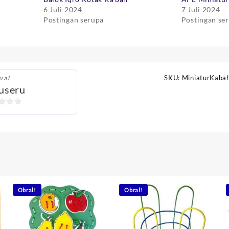
6 Juli 2024
7 Juli 2024
Postingan serupa
Postingan se
SKU:
MiniaturKaba
ual
useru
Obral!
Obral!