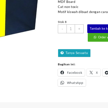
MDF Board
Cat non toxic
Motif kiswah dibuat dengan cara
Stok 8
Kuantitas
-
+
Tambah ke k
APE
Miniatur
Order 
Kabah
Tanya Sesuatu
Bagikan ini:
Facebook
X
WhatsApp