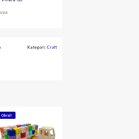
rupa
h
Kategori:
Craft
Obral!