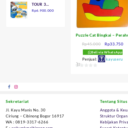
TOUR 3
adalah:
ini
NEGARA
Rp
6.900.000
Rp145.000.
adalah:
7H6M
Rp90.000.
Puzzle Cat Bingkai – Perah
Harga
Ha
Rp
45.000
Rp
33.750
aslinya
sa
Beli via WhatsApp
adalah:
in
Penjual:
kayuseru
Rp45.000.
ad
Rp
0
out
of
5
Sekretariat
Tentang Situs
Jl. Kayu Manis No. 30
Anggota & Keu
Ciriung – Cibinong Bogor 16917
Struktur Organ
WA : 0819-3317-6266
Kebijakan Priva