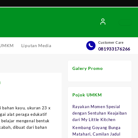
Customer Care
l UMKM
Liputan Media
081933176266
Galery Promo
h
Pojok UMKM
Rayakan Momen Spesial
i bahan kayu, ukuran 23 x
:
dengan Sentuhan Keajaiban
gai alat peraga edukatif
.000.
dari My Little Kitchen
 belajar mengenal bentuk
kabah, dibuat dari bahan
Kembang Goyang Bunga
Matahari, Camilan Jadul