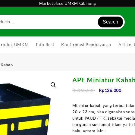
Marketplace UMKM Cibinong
Search
Produk UMKM
Info Resi
Konfirmasi Pembayaran
Artike
 Kabah
APE Miniatur Kaba
Harga
Harga
Rp
168.000
Rp
126.000
aslinya
saat
adalah:
ini
Miniatur kabah yang terbuat dar
Rp168.000.
adalah
20 x 23 cm, bisa digunakan seba
Rp126
untuk PAUD / TK, sebagai media
bangunan suci umat islam yaitu 
baku antara lain :