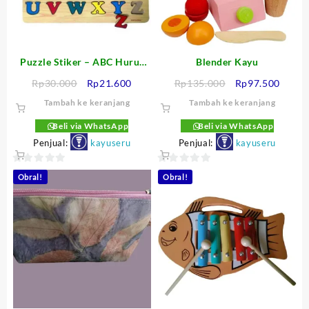
Puzzle Stiker – ABC Huruf
Blender Kayu
Besar
Harga
Harga
Harga
Harga
Rp
30.000
Rp
21.600
Rp
135.000
Rp
97.500
aslinya
saat
aslinya
saat
Tambah ke keranjang
Tambah ke keranjang
adalah:
ini
adalah:
ini
Rp30.000.
adalah:
Rp135.000.
adalah
Beli via WhatsApp
Beli via WhatsApp
Rp21.600.
Rp97.
Penjual:
kayuseru
Penjual:
kayuseru
0
0
Obral!
Obral!
out
out
of
of
5
5