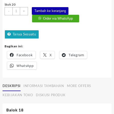
Stok 20
Kuantitas
Tambah ke keranjang
-
+
Balok
Order via WhatsApp
18
Tanya Sesuatu
Bagikan ini:
Facebook
X
Telegram
WhatsApp
DESKRIPSI
INFORMASI TAMBAHAN
MORE OFFERS
KEBIJAKAN TOKO
DISKUSI PRODUK
Balok 18