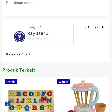
Postingan serupa
SKU:
Balok18
penjual
kayuseru
0
out
Kategori:
Craft
of
5
Produk Terkait
Obral!
Obral!