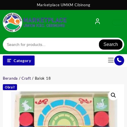
Skip
Marketplace UMKM Cibinong
to
content
Search
Category
Beranda
/
Craft
/ Balok 18
Obral!