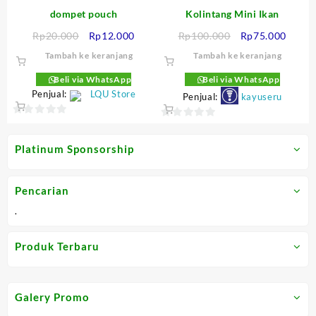
dompet pouch
Kolintang Mini Ikan
Harga
Harga
Harga
Harga
Rp
20.000
Rp
12.000
Rp
100.000
Rp
75.000
aslinya
saat
aslinya
saat
Tambah ke keranjang
Tambah ke keranjang
adalah:
ini
adalah:
ini
Rp20.000.
adalah:
Rp100.000.
adalah
Beli via WhatsApp
Beli via WhatsApp
Penjual:
LQU Store
Rp12.000.
Rp75.
Penjual:
kayuseru
0
0
out
out
Platinum Sponsorship
of
of
5
5
Pencarian
.
Produk Terbaru
Galery Promo