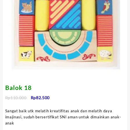
Balok 18
Harga
Harga
Rp
110.000
Rp
82.500
aslinya
saat
adalah:
ini
Sangat baik utk melatih kreatifitas anak dan melatih daya
Rp110.000.
adalah:
imajinasi, sudah bersertifikat SNI aman untuk dimainkan anak-
Rp82.500.
anak