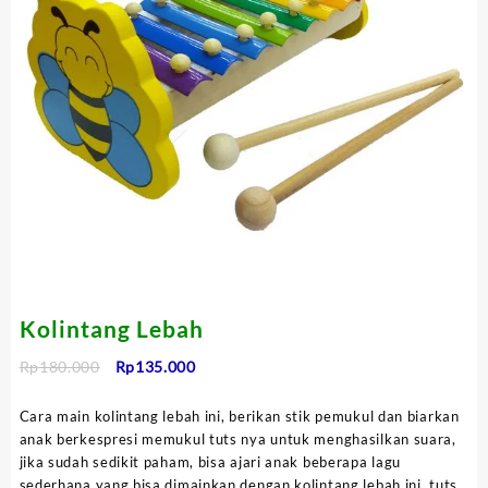
Kolintang Lebah
Harga
Harga
Rp
180.000
Rp
135.000
aslinya
saat
adalah:
ini
Cara main kolintang lebah ini, berikan stik pemukul dan biarkan
Rp180.000.
adalah:
anak berkespresi memukul tuts nya untuk menghasilkan suara,
Rp135.000.
jika sudah sedikit paham, bisa ajari anak beberapa lagu
sederhana yang bisa dimainkan dengan kolintang lebah ini. tuts