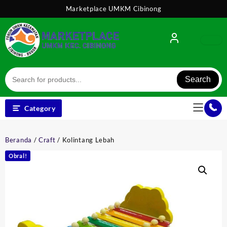
Skip
Marketplace UMKM Cibinong
to
content
Search
Category
Beranda
/
Craft
/ Kolintang Lebah
Obral!