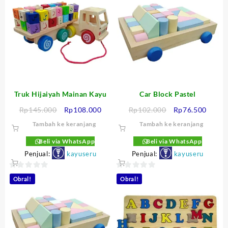
Truk Hijaiyah Mainan Kayu
Car Block Pastel
Harga
Harga
Harga
Harga
Rp
145.000
Rp
108.000
Rp
102.000
Rp
76.500
aslinya
saat
aslinya
saat
Tambah ke keranjang
Tambah ke keranjang
adalah:
ini
adalah:
ini
Rp145.000.
adalah:
Rp102.000.
adalah
Beli via WhatsApp
Beli via WhatsApp
Rp108.000.
Rp76.
Penjual:
kayuseru
Penjual:
kayuseru
0
0
Obral!
Obral!
out
out
of
of
5
5