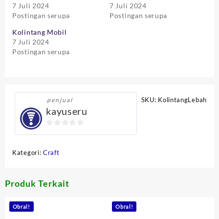
7 Juli 2024
7 Juli 2024
Postingan serupa
Postingan serupa
Kolintang Mobil
7 Juli 2024
Postingan serupa
SKU:
KolintangLebah
penjual
kayuseru
0
out
Kategori:
Craft
of
5
Produk Terkait
Obral!
Obral!