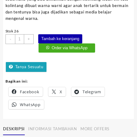
kolintang dibuat warna warni agar anak tertarik untuk bermain
dan tentunya bisa juga dijadikan sebagai media belajar
mengenal warna.
Stok 26
Kuantitas
Tambah ke keranjang
-
+
Kolintang
Order via WhatsApp
Lebah
Tanya Sesuatu
Bagikan ini:
Facebook
X
Telegram
WhatsApp
DESKRIPSI
INFORMASI TAMBAHAN
MORE OFFERS