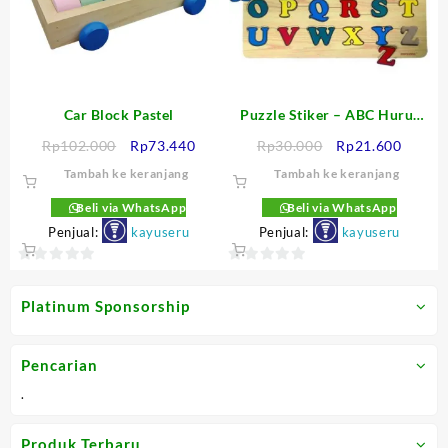
Car Block Pastel
Puzzle Stiker – ABC Huruf
Besar
Harga
Harga
Harga
Harga
Rp
102.000
Rp
73.440
Rp
30.000
Rp
21.600
aslinya
saat
aslinya
saat
Tambah ke keranjang
Tambah ke keranjang
adalah:
ini
adalah:
ini
Rp102.000.
adalah:
Rp30.000.
adalah
Beli via WhatsApp
Beli via WhatsApp
Rp73.440.
Rp21.6
Penjual:
kayuseru
Penjual:
kayuseru
0
0
out
out
Platinum Sponsorship
of
of
5
5
Pencarian
.
Produk Terbaru