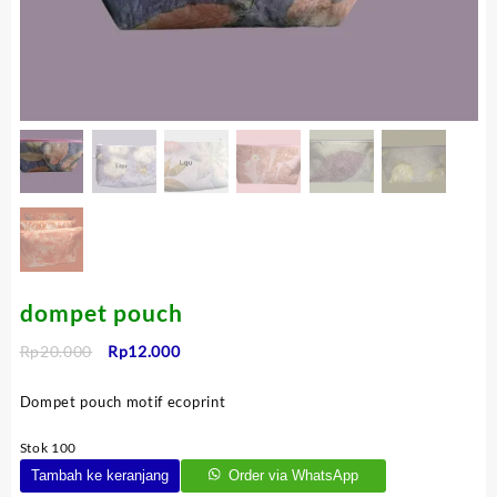
dompet pouch
Harga
Harga
Rp
20.000
Rp
12.000
aslinya
saat
adalah:
ini
Dompet pouch motif ecoprint
Rp20.000.
adalah:
Rp12.000.
Stok 100
Tambah ke keranjang
Order via WhatsApp