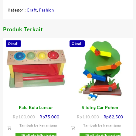
out
Kategori:
Craft
,
Fashion
of
5
Produk Terkait
Obral!
Obral!
Palu Bola Luncur
Sliding Car Pohon
Harga
Harga
Harga
Harga
Rp
100.000
Rp
75.000
Rp
110.000
Rp
82.500
aslinya
saat
aslinya
saat
Tambah ke keranjang
Tambah ke keranjang
adalah:
ini
adalah:
ini
Rp100.000.
adalah:
Rp110.000.
adalah
Beli via WhatsApp
Beli via WhatsApp