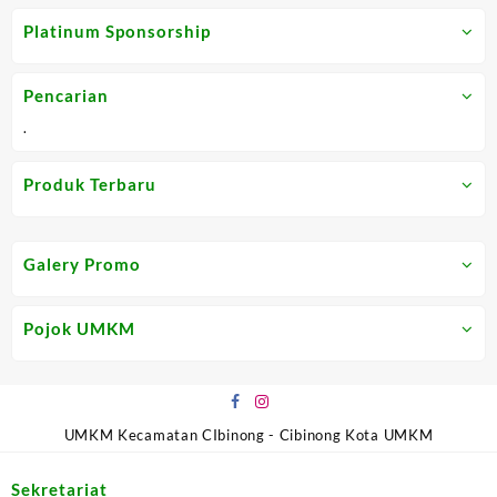
out
out
Platinum Sponsorship
of
of
5
5
Pencarian
.
Produk Terbaru
Galery Promo
Pojok UMKM
UMKM Kecamatan CIbinong - Cibinong Kota UMKM
Sekretariat