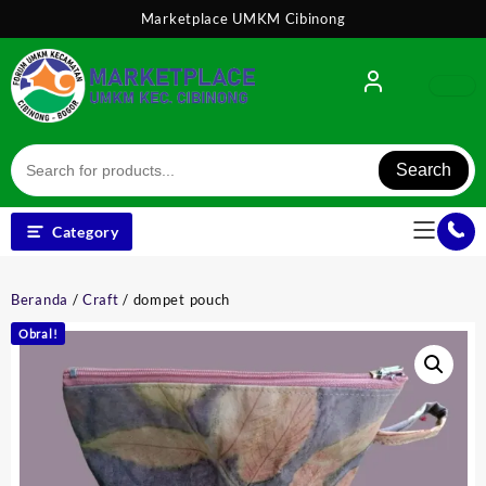
Skip
Marketplace UMKM Cibinong
to
content
Search
Category
Beranda
/
Craft
/ dompet pouch
Obral!