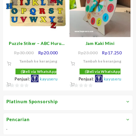
Puzzle Stiker – ABC Huruf
Jam Kaki Mini
Besar
Harga
Harga
Harga
Harga
Rp
30.000
Rp
20.000
Rp
23.000
Rp
17.250
aslinya
saat
aslinya
saat
Tambah ke keranjang
Tambah ke keranjang
adalah:
ini
adalah:
ini
Rp30.000.
adalah:
Rp23.000.
adalah
Beli via WhatsApp
Beli via WhatsApp
Rp20.000.
Rp17.2
Penjual:
kayuseru
Penjual:
kayuseru
0
0
out
out
Platinum Sponsorship
of
of
5
5
Pencarian
.