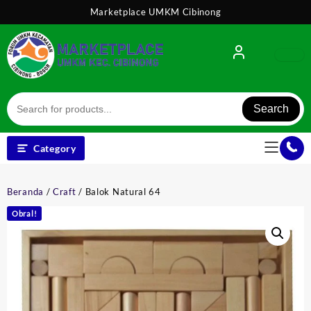
Skip
Marketplace UMKM Cibinong
to
content
Search
Category
Beranda
/
Craft
/ Balok Natural 64
Obral!