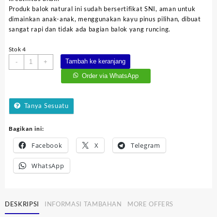
Produk balok natural ini sudah bersertifikat SNI, aman untuk
dimainkan anak-anak, menggunakan kayu pinus pilihan, dibuat
sangat rapi dan tidak ada bagian balok yang runcing.
Stok 4
Kuantitas
Tambah ke keranjang
-
+
Balok
Order via WhatsApp
Natural
64
Tanya Sesuatu
Bagikan ini:
Facebook
X
Telegram
WhatsApp
DESKRIPSI
INFORMASI TAMBAHAN
MORE OFFERS