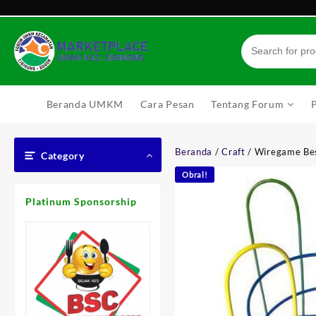
Skip
to
content
Beranda UMKM
Cara Pesan
Tentang Forum
Beranda
/
Craft
/ Wiregame Be
Category
Obral!
Platinum Sponsorship