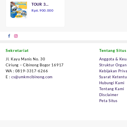
TOUR 3
adalah:
ini
NEGARA
Rp
6.900.000
Rp145.000.
adalah:
7H6M
Rp90.000.
Sekretariat
Tentang Situs
Jl. Kayu Manis No. 30
Anggota & Keu
Ciriung – Cibinong Bogor 16917
Struktur Organ
WA : 0819-3317-6266
Kebijakan Priva
E :
cs@umkmcibinong.com
Syarat Ketent
Hubungi Kami
Tentang Kami
Disclaimer
Peta Situs