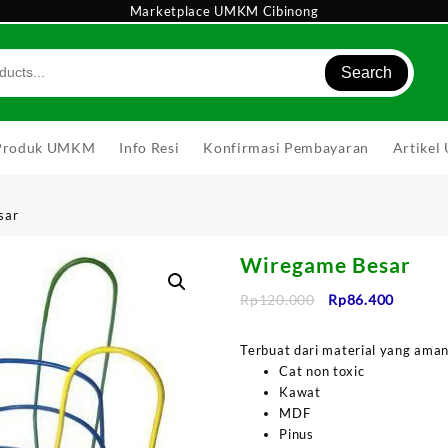
Marketplace UMKM Cibinong
Search
Produk UMKM
Info Resi
Konfirmasi Pembayaran
Artike
sar
Wiregame Besar
Harga
Harga
Rp
120.000
Rp
86.400
aslinya
saat
adalah:
ini
Terbuat dari material yang aman
Rp120.000.
adalah:
Cat non toxic
Rp86.40
Kawat
MDF
Pinus