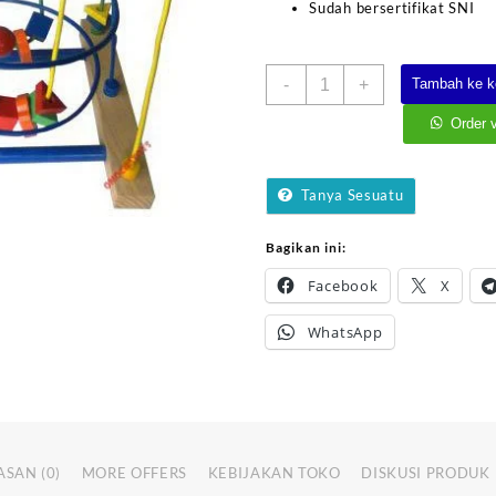
Sudah bersertifikat SNI
Kuantitas
-
+
Tambah ke k
Wiregame
Besar
Order 
Tanya Sesuatu
Bagikan ini:
Facebook
X
WhatsApp
ASAN (0)
MORE OFFERS
KEBIJAKAN TOKO
DISKUSI PRODUK