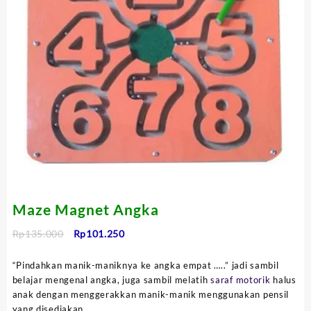
Maze Magnet Angka
Harga
Harga
Rp
135.000
Rp
101.250
aslinya
saat
adalah:
ini
“Pindahkan manik-maniknya ke angka empat …..” jadi sambil
Rp135.000.
adalah:
belajar mengenal angka, juga sambil melatih
saraf motorik
halus
Rp101.250.
anak dengan menggerakkan manik-manik menggunakan pensil
yang disediakan.