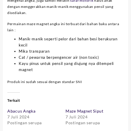
mengenal angka, juga sambil melatih
saraf motorik
halus anak
dengan menggerakkan manik-manik menggunakan pensil yang
disediakan.
Permainan maze magnet angka ini terbuat dari bahan baku antara
lain :
Manik-manik seperti pelor dari bahan besi berukuran
kecil
Mika transparan
Cat / pewarna berpengencer air (non toxic)
Kayu pinus untuk pensil yang diujung nya ditempeli
magnet
Produk ini sudah sesuai dengan standar SNI
Terkait
Abacus Angka
Maze Magnet Siput
7 Juli 2024
7 Juli 2024
Postingan serupa
Postingan serupa