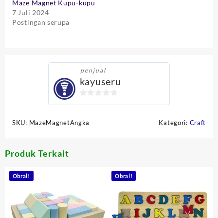
Maze Magnet Kupu-kupu
7 Juli 2024
Postingan serupa
penjual
kayuseru
0
out
SKU:
MazeMagnetAngka
Kategori:
Craft
of
5
Produk Terkait
Obral!
Obral!