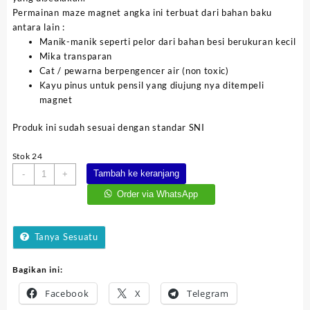
Permainan maze magnet angka ini terbuat dari bahan baku
antara lain :
Manik-manik seperti pelor dari bahan besi berukuran kecil
Mika transparan
Cat / pewarna berpengencer air (non toxic)
Kayu pinus untuk pensil yang diujung nya ditempeli
magnet
Produk ini sudah sesuai dengan standar SNI
Stok 24
Kuantitas
Tambah ke keranjang
-
+
Maze
Order via WhatsApp
Magnet
Angka
Tanya Sesuatu
Bagikan ini:
Facebook
X
Telegram