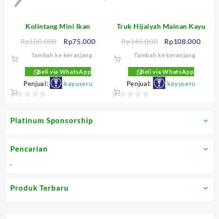
Kolintang Mini Ikan
Truk Hijaiyah Mainan Kayu
Harga
Harga
Harga
Harg
Rp
100.000
Rp
75.000
Rp
145.000
Rp
108.000
aslinya
saat
aslinya
saat
Tambah ke keranjang
Tambah ke keranjang
adalah:
ini
adalah:
ini
Rp100.000.
adalah:
Rp145.000.
adala
Beli via WhatsApp
Beli via WhatsApp
Rp75.000.
Rp10
Penjual:
kayuseru
Penjual:
kayuseru
0
0
out
out
Platinum Sponsorship
of
of
5
5
Pencarian
.
Produk Terbaru