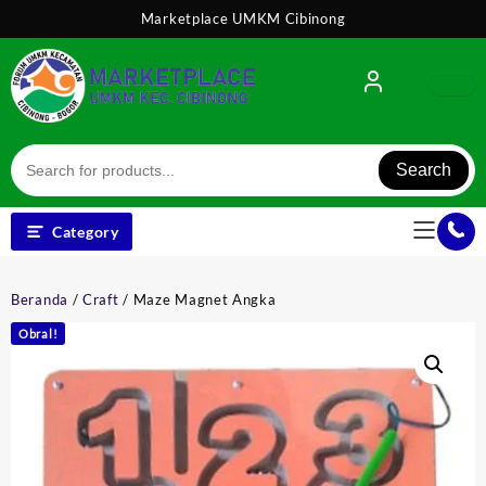
Skip
Marketplace UMKM Cibinong
to
content
Search
Category
Beranda
/
Craft
/ Maze Magnet Angka
Obral!