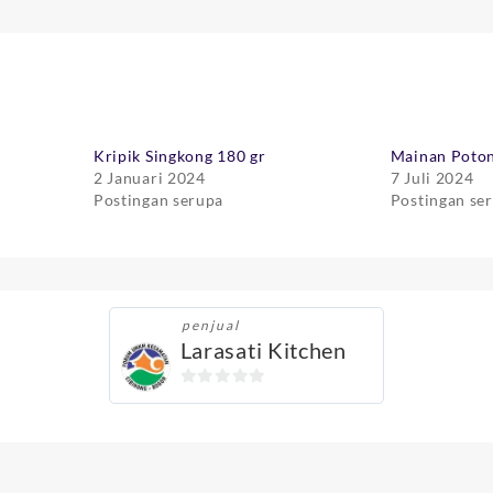
Kripik Singkong 180 gr
Mainan Poton
2 Januari 2024
7 Juli 2024
Postingan serupa
Postingan se
penjual
Larasati Kitchen
0
out
of
5