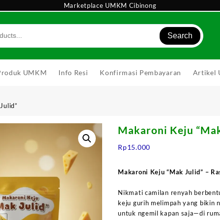
Marketplace UMKM Cibinong
Search
Produk UMKM
Info Resi
Konfirmasi Pembayaran
Artike
Julid”
Makaroni Keju “Mak
Rp
15.000
Makaroni Keju “Mak Julid” – Ra
Nikmati camilan renyah berbent
keju gurih melimpah yang bikin 
untuk ngemil kapan saja—di ruma