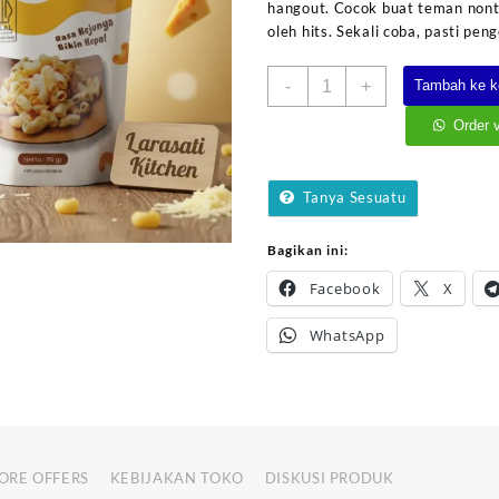
hangout. Cocok buat teman nonto
oleh hits. Sekali coba, pasti pen
Kuantitas
-
+
Tambah ke k
Makaroni
Keju
Order 
"Mak
Julid"
Tanya Sesuatu
Bagikan ini:
Facebook
X
WhatsApp
ORE OFFERS
KEBIJAKAN TOKO
DISKUSI PRODUK