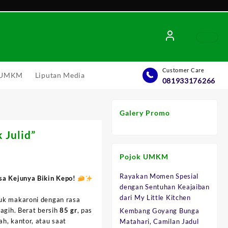
Customer Care
l UMKM
Liputan Media
081933176266
Galery Promo
 Julid”
Pojok UMKM
Rayakan Momen Spesial
sa Kejunya Bikin Kepo!
dengan Sentuhan Keajaiban
dari My Little Kitchen
uk makaroni dengan rasa
nagih. Berat bersih
85 gr
, pas
Kembang Goyang Bunga
h, kantor, atau saat
Matahari, Camilan Jadul