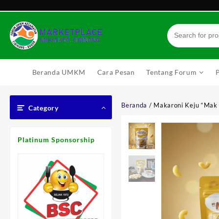
Skip
to
content
Beranda UMKM
Cara Pesan
Tentang Forum
Beranda
/ Makaroni Keju “Mak 
Category
Platinum Sponsorship