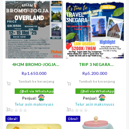
4H2M BROMO-JOGJA
TRIP 3 NEGARA
OVERLAND TRIP
(SINGAPURA – MALAYSIA –
Rp
1.650.000
Rp
5.200.000
THAILAND)
Tambah ke keranjang
Tambah ke keranjang
Beli via WhatsApp
Beli via WhatsApp
Penjual:
Penjual:
Telur asin maksnyuss
Telur asin maksnyuss
0
0
Obral!
Obral!
out
out
of
of