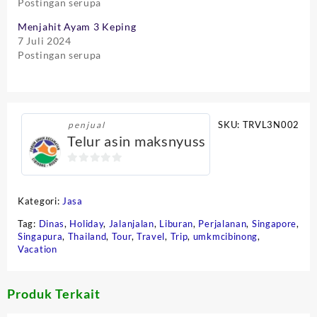
Postingan serupa
Menjahit Ayam 3 Keping
7 Juli 2024
Postingan serupa
SKU:
TRVL3N002
penjual
Telur asin maksnyuss
0
out
Kategori:
Jasa
of
5
Tag:
Dinas
,
Holiday
,
Jalanjalan
,
Liburan
,
Perjalanan
,
Singapore
,
Singapura
,
Thailand
,
Tour
,
Travel
,
Trip
,
umkmcibinong
,
Vacation
Produk Terkait