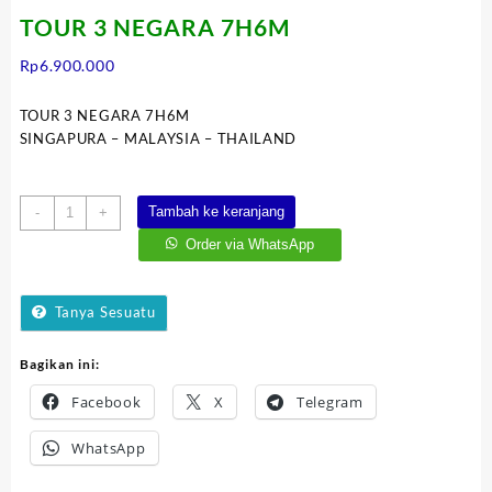
TOUR 3 NEGARA 7H6M
Rp
6.900.000
TOUR 3 NEGARA 7H6M
SINGAPURA – MALAYSIA – THAILAND
Kuantitas
Tambah ke keranjang
-
+
TOUR
Order via WhatsApp
3
NEGARA
7H6M
Tanya Sesuatu
Bagikan ini:
Facebook
X
Telegram
WhatsApp