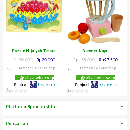
5
5
Puzzle Hijaiyah Teratai
Blender Kayu
Harga
Harga
Harga
Harga
Rp
30.000
Rp
20.000
Rp
135.000
Rp
97.500
aslinya
saat
aslinya
saat
Tambah ke keranjang
Tambah ke keranjang
adalah:
ini
adalah:
ini
Rp30.000.
adalah:
Rp135.000.
adalah
Beli via WhatsApp
Beli via WhatsApp
Rp20.000.
Rp97.
Penjual:
kayuseru
Penjual:
kayuseru
0
0
out
out
Platinum Sponsorship
of
of
5
5
Pencarian