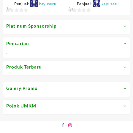
Rp76.500.
Rp20.0
Penjual:
kayuseru
Penjual:
kayuseru
0
0
out
out
Platinum Sponsorship
of
of
5
5
Pencarian
.
Produk Terbaru
Galery Promo
Pojok UMKM