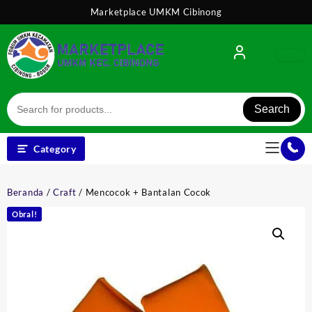
Skip
Marketplace UMKM Cibinong
to
content
Search
Category
Beranda
/
Craft
/ Mencocok + Bantalan Cocok
Obral!