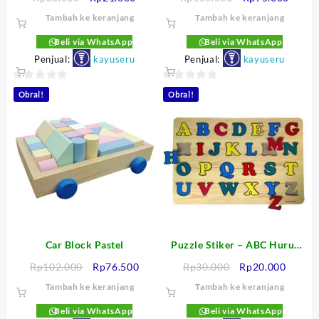
aslinya
saat
aslinya
saat
Tambah ke keranjang
Tambah ke keranjang
adalah:
ini
adalah:
ini
Rp30.000.
adalah:
Rp100.000.
adalah
Beli via WhatsApp
Beli via WhatsApp
Rp21.600.
Rp75.
Penjual:
kayuseru
Penjual:
kayuseru
0
0
Obral!
Obral!
out
out
of
of
5
5
Car Block Pastel
Puzzle Stiker – ABC Huruf
Besar
Harga
Harga
Harga
Harga
Rp
102.000
Rp
76.500
Rp
30.000
Rp
20.000
aslinya
saat
aslinya
saat
Tambah ke keranjang
Tambah ke keranjang
adalah:
ini
adalah:
ini
Rp102.000.
adalah:
Rp30.000.
adalah
Beli via WhatsApp
Beli via WhatsApp