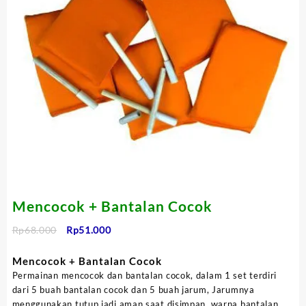
Mencocok + Bantalan Cocok
Harga
Harga
Rp
68.000
Rp
51.000
aslinya
saat
adalah:
ini
Mencocok + Bantalan Cocok
Rp68.000.
adalah:
Permainan mencocok dan bantalan cocok, dalam 1 set terdiri
Rp51.000.
dari 5 buah bantalan cocok dan 5 buah jarum, Jarumnya
menggunakan tutup jadi aman saat disimpan, warna bantalan