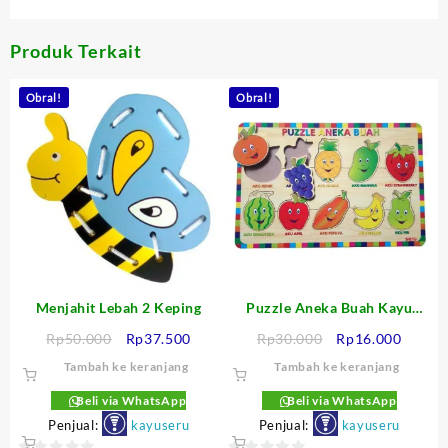
5
Produk Terkait
Obral!
Obral!
Menjahit Lebah 2 Keping
Puzzle Aneka Buah Kayu
Seru
Harga
Harga
Harga
Harga
Rp
50.000
Rp
37.500
Rp
30.000
Rp
16.000
aslinya
saat
aslinya
saat
Tambah ke keranjang
Tambah ke keranjang
adalah:
ini
adalah:
ini
Rp50.000.
adalah:
Rp30.000.
adalah
Beli via WhatsApp
Beli via WhatsApp
Rp37.500.
Rp16.0
Penjual:
kayuseru
Penjual:
kayuseru