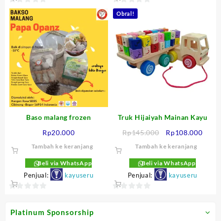
0
0
Obral!
out
out
of
of
5
5
Baso malang frozen
Truk Hijaiyah Mainan Kayu
Harga
Harg
Rp
20.000
Rp
145.000
Rp
108.000
aslinya
saat
Tambah ke keranjang
Tambah ke keranjang
adalah:
ini
Rp145.000.
adala
Beli via WhatsApp
Beli via WhatsApp
Rp10
Penjual:
kayuseru
Penjual:
kayuseru
0
0
out
out
Platinum Sponsorship
of
of