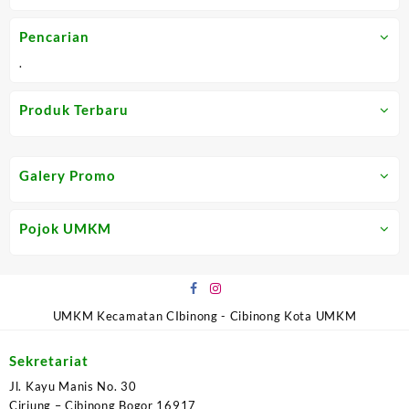
5
5
Pencarian
.
Produk Terbaru
Galery Promo
Pojok UMKM
UMKM Kecamatan CIbinong - Cibinong Kota UMKM
Sekretariat
Jl. Kayu Manis No. 30
Ciriung – Cibinong Bogor 16917