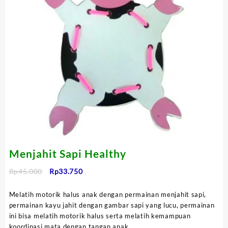
Menjahit Sapi Healthy
Harga
Harga
Rp
45.000
Rp
33.750
aslinya
saat
adalah:
ini
Melatih motorik halus anak dengan permainan menjahit sapi,
Rp45.000.
adalah:
permainan kayu jahit dengan gambar sapi yang lucu, permainan
Rp33.750.
ini bisa melatih motorik halus serta melatih kemampuan
koordinasi mata dengan tangan anak.