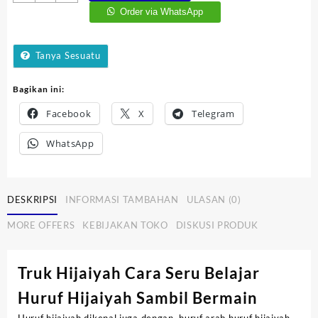
Truk
Order via WhatsApp
Hijaiyah
Mainan
Kayu
Tanya Sesuatu
Bagikan ini:
Facebook
X
Telegram
WhatsApp
DESKRIPSI
INFORMASI TAMBAHAN
ULASAN (0)
MORE OFFERS
KEBIJAKAN TOKO
DISKUSI PRODUK
Truk Hijaiyah Cara Seru Belajar
Huruf Hijaiyah Sambil Bermain
Huruf hijaiyah dikenal juga dengan huruf arab huruf hijaiyah