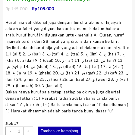
Harga
Harga
Rp
145.000
Rp
108.000
aslinya
saat
adalah:
ini
Huruf hijaiyah dikenal juga dengan huruf arab huruf hijaiyah
Rp145.000.
adalah:
adalah alfabet yang digunakan untuk menulis dalam bahasa
Rp108.000.
arab. huruf-huruf ini digunakan untuk menulis Al-Quran, huruf
hijaiyah terdiri dari 28 huruf yang ditulis dari kanan ke kiri .
Berikut adalah huruf hijaiyah yang ada di dalam mainan ini yaitu:
1. ا (alif) 2. ب (ba’) 3. ت (ta’) 4. ث (tsa) 5. ج (jim) 6. ح (ha’) 7. خ
(kha’) 8. د (dal) 9. ذ (dzal) 10. ر (ra’) 11. ز (za) 12. س (sin’) 13.
ش (syin) 14. ص (shad) 15. ض (dhad) 16. ط (tha’) 17. ظ (zha’)
18. ع (‘ain) 19. غ (ghain) 20. ف (fa’) 21. ق (qaf) 22. ك (kaf) 23. ل
(lam) 24. م (mim) 25. ن (nun) 26. هـ (haa) 27. و (wau) 28. ي (ya’)
29. ء (hamzah) 30. لا (lam alif)
Bukan hanya huruf saja tetapi setiap balok nya juga disertai
dengan fathah ( ﹷ ) Harakat fathah adalah baris tanda bunyi
dasar “a” , kasrah ( ِ- ) Baris tanda bunyi dasar “i” dan dhamah (
ُ- ) Harakat dhammah adalah baris tanda bunyi dasar “u”
Stok 17
Kuantitas
Tambah ke keranjang
-
+