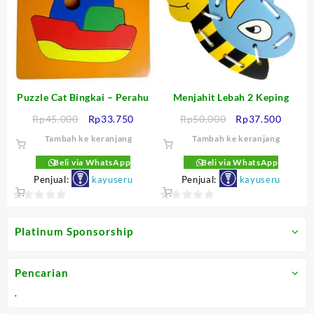
Puzzle Cat Bingkai – Perahu
Menjahit Lebah 2 Keping
Harga
Harga
Harga
Harga
Rp
45.000
Rp
33.750
Rp
50.000
Rp
37.500
aslinya
saat
aslinya
saat
Tambah ke keranjang
Tambah ke keranjang
adalah:
ini
adalah:
ini
Rp45.000.
adalah:
Rp50.000.
adalah
Beli via WhatsApp
Beli via WhatsApp
Rp33.750.
Rp37.5
Penjual:
kayuseru
Penjual:
kayuseru
0
0
out
out
Platinum Sponsorship
of
of
5
5
Pencarian
.