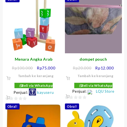
Menara Angka Arab
dompet pouch
Harga
Harga
Harga
Harga
Rp
100.000
Rp
75.000
Rp
20.000
Rp
12.000
aslinya
saat
aslinya
saat
Tambah ke keranjang
Tambah ke keranjang
adalah:
ini
adalah:
ini
Rp100.000.
adalah:
Rp20.000.
adalah
Beli via WhatsApp
Beli via WhatsApp
Rp75.000.
Penjual:
LQU Store
Rp12.0
Penjual:
kayuseru
0
0
Obral!
Obral!
out
out
of
of
5
5