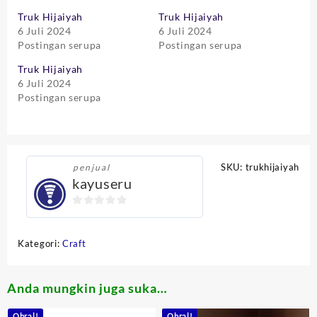
Truk Hijaiyah
Truk Hijaiyah
6 Juli 2024
6 Juli 2024
Postingan serupa
Postingan serupa
Truk Hijaiyah
6 Juli 2024
Postingan serupa
SKU:
trukhijaiyah
penjual
kayuseru
0
out
Kategori:
Craft
of
5
Anda mungkin juga suka…
Obral!
Obral!