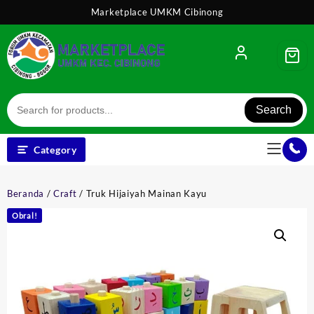
Skip
Marketplace UMKM Cibinong
to
content
Search
Category
Beranda
/
Craft
/ Truk Hijaiyah Mainan Kayu
Obral!