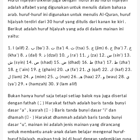
adalah alfabet yang digunakan untuk menulis dalam bahasa
arab. huruf-huruf ini digunakan untuk menulis Al-Quran, huruf
hijaiyah terdiri dari 30 huruf yang ditulis dari kanan ke kiri .
Berikut adalah huruf hijaiyah yang ada di dalam mainan ini
yaitu:
1. ا (alif) 2. ب (ba’) 3. ت (ta’) 4. ث (tsa) 5. ج (jim) 6. ح (ha’) 7. خ
(kha’) 8. د (dal) 9. ذ (dzal) 10. ر (ra’) 11. ز (za) 12. س (sin’) 13.
ش (syin) 14. ص (shad) 15. ض (dhad) 16. ط (tha’) 17. ظ (zha’)
18. ع (‘ain) 19. غ (ghain) 20. ف (fa’) 21. ق (qaf) 22. ك (kaf) 23.
ل (lam) 24. م (mim) 25. ن (nun) 26. هـ (haa) 27. و (wau) 28. ي
(ya’) 29. ء (hamzah) 30. لا (lam alif)
Bukan hanya huruf saja tetapi setiap balok nya juga disertai
dengan fathah ( ﹷ ) Harakat fathah adalah baris tanda bunyi
dasar “a” , kasrah ( ِ- ) Baris tanda bunyi dasar “i” dan
dhamah ( ُ- ) Harakat dhammah adalah baris tanda bunyi
dasar “u”, mainan ini adalah jenis mainan yang dirancang
untuk membantu anak-anak dalam belajar mengenal huruf-
huruf hijaiyah. mainan truk ini di buat dengan sedemikian rupa