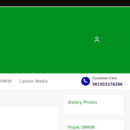
Customer Care
l UMKM
Liputan Media
081933176266
Galery Promo
Pojok UMKM