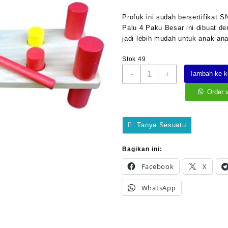
aslinya
saat
adalah:
ini
Profuk ini sudah bersertifikat 
Rp100.000.
adalah
Palu 4 Paku Besar ini dibuat de
Rp75.0
jadi lebih mudah untuk anak-an
Stok 49
Kuantitas
-
+
Tambah ke k
Palu
4
Order 
Paku
Besar
Tanya Sesuatu
Bagikan ini:
Facebook
X
WhatsApp