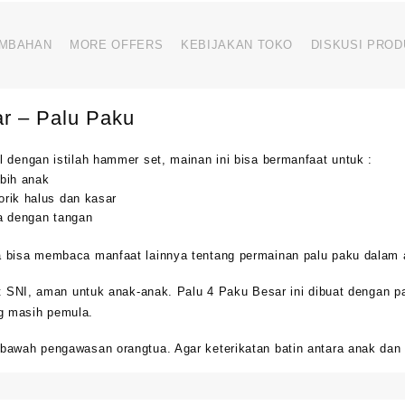
AMBAHAN
MORE OFFERS
KEBIJAKAN TOKO
DISKUSI PROD
r – Palu Paku
l dengan istilah hammer set, mainan ini bisa bermanfaat untuk :
bih anak
rik halus dan kasar
a dengan tangan
a bisa membaca manfaat lainnya tentang permainan palu paku dalam 
at SNI, aman untuk anak-anak. Palu 4 Paku Besar ini dibuat dengan pa
g masih pemula.
bawah pengawasan orangtua. Agar keterikatan batin antara anak dan o