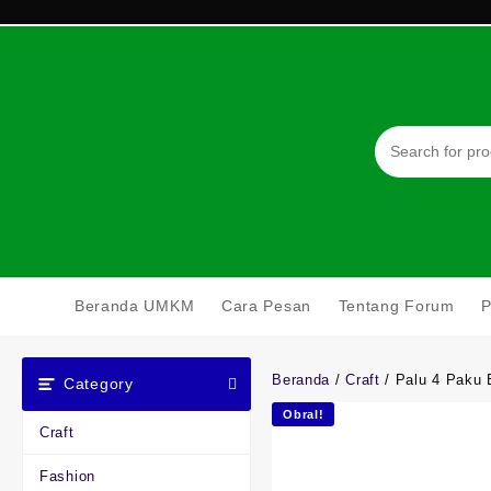
Skip
to
content
Beranda UMKM
Cara Pesan
Tentang Forum
Beranda
/
Craft
/ Palu 4 Paku 
Category
Obral!
Craft
Fashion