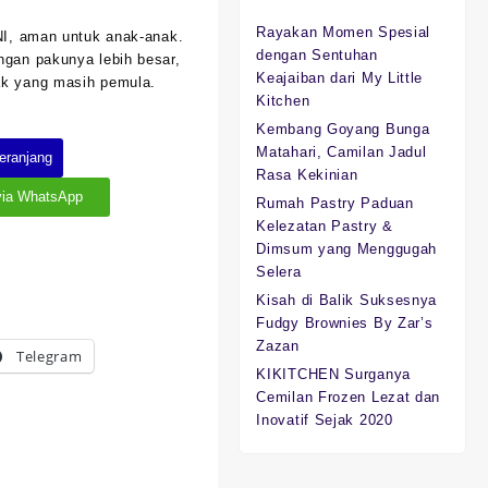
Rayakan Momen Spesial
SNI, aman untuk anak-anak.
:
dengan Sentuhan
ngan pakunya lebih besar,
00.
Keajaiban dari My Little
ak yang masih pemula.
Kitchen
Kembang Goyang Bunga
Matahari, Camilan Jadul
eranjang
Rasa Kekinian
via WhatsApp
Rumah Pastry Paduan
Kelezatan Pastry &
Dimsum yang Menggugah
Selera
Kisah di Balik Suksesnya
Fudgy Brownies By Zar’s
Zazan
Telegram
KIKITCHEN Surganya
Cemilan Frozen Lezat dan
Inovatif Sejak 2020