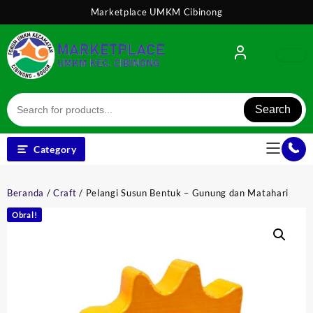
Skip
Marketplace UMKM Cibinong
to
content
Search
Category
Beranda
/
Craft
/ Pelangi Susun Bentuk – Gunung dan Matahari
Obral!