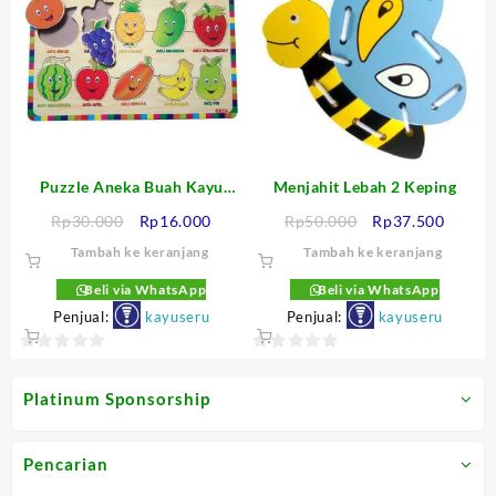
5
5
Puzzle Aneka Buah Kayu
Menjahit Lebah 2 Keping
Seru
Harga
Harga
Harga
Harga
Rp
30.000
Rp
16.000
Rp
50.000
Rp
37.500
aslinya
saat
aslinya
saat
Tambah ke keranjang
Tambah ke keranjang
adalah:
ini
adalah:
ini
Rp30.000.
adalah:
Rp50.000.
adalah
Beli via WhatsApp
Beli via WhatsApp
Rp16.000.
Rp37.5
Penjual:
kayuseru
Penjual:
kayuseru
0
0
out
out
Platinum Sponsorship
of
of
5
5
Pencarian
.