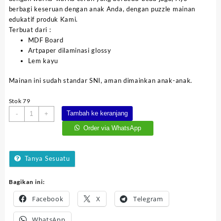
berbagi keseruan dengan anak Anda, dengan puzzle mainan
edukatif produk Kami.
Terbuat dari :
MDF Board
Artpaper dilaminasi glossy
Lem kayu
Mainan ini sudah standar SNI, aman dimainkan anak-anak.
Stok 79
Kuantitas
Tambah ke keranjang
-
+
Puzzle
Order via WhatsApp
Bentuk
dan
Warna
Tanya Sesuatu
Bagikan ini:
Facebook
X
Telegram
WhatsApp