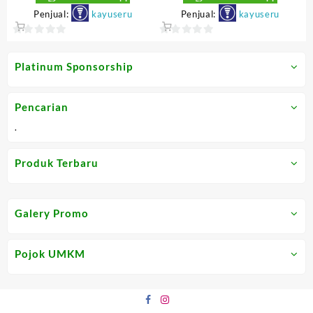
Rp33.750.
Rp73.
Penjual:
kayuseru
Penjual:
kayuseru
0
0
out
out
Platinum Sponsorship
of
of
5
5
Pencarian
.
Produk Terbaru
Galery Promo
Pojok UMKM