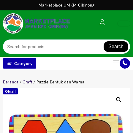
Skip
Marketplace UMKM Cibinong
to
content
Search
Category
Beranda
/
Craft
/ Puzzle Bentuk dan Warna
Obral!