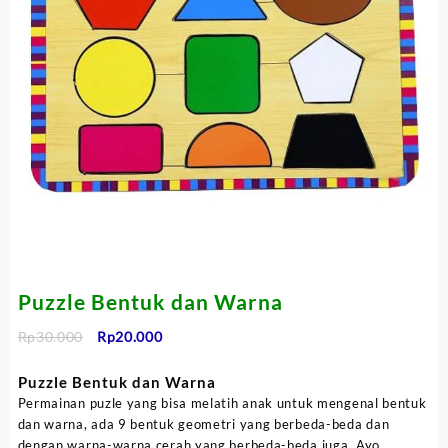
Puzzle Bentuk dan Warna
Harga
Harga
Rp
30.000
Rp
20.000
aslinya
saat
adalah:
ini
Puzzle Bentuk dan Warna
Rp30.000.
adalah:
Permainan puzle yang bisa melatih anak untuk mengenal bentuk
Rp20.000.
dan warna, ada 9 bentuk geometri yang berbeda-beda dan
dengan warna-warna cerah yang berbeda-beda juga, Ayo