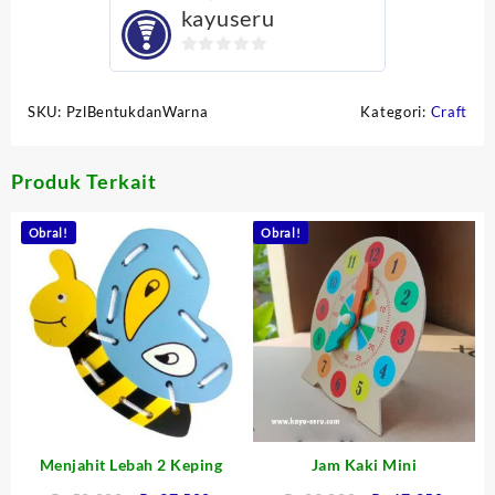
kayuseru
0
out
SKU:
PzlBentukdanWarna
Kategori:
Craft
of
5
Produk Terkait
Obral!
Obral!
Menjahit Lebah 2 Keping
Jam Kaki Mini