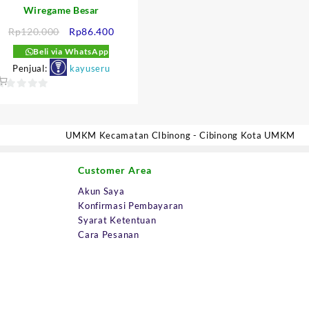
Wiregame Besar
Harga
Harga
Rp
120.000
Rp
86.400
aslinya
saat
Beli via WhatsApp
adalah:
ini
Penjual:
kayuseru
:
Rp120.000.
adalah:
500.
Rp86.400.
0
ut
f
UMKM Kecamatan CIbinong - Cibinong Kota UMKM
5
Customer Area
Akun Saya
Konfirmasi Pembayaran
Syarat Ketentuan
Cara Pesanan