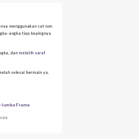
nanya menggunakan cat non
angka-angka tiap kepingnya
angka, dan
melatih saraf
eelah selesai bermain ya.
a-lumba Frame
rupa