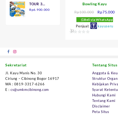
Bowling Kayu
TOUR 3
adalah:
ini
NEGARA
Rp
6.900.000
Rp145.000.
adalah:
Harga
H
Rp
100.000
Rp
75.000
7H6M
Rp90.000.
aslinya
s
Beli via WhatsApp
adalah:
in
Penjual:
kayuseru
Rp100.000.
a
R
0
out
of
5
Sekretariat
Tentang Situs
Jl. Kayu Manis No. 30
Anggota & Keu
Ciriung – Cibinong Bogor 16917
Struktur Organ
WA : 0819-3317-6266
Kebijakan Priva
E :
cs@umkmcibinong.com
Syarat Ketent
Hubungi Kami
Tentang Kami
Disclaimer
Peta Situs