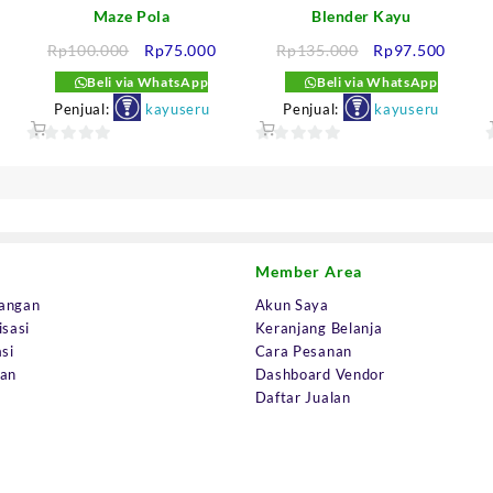
Maze Pola
Blender Kayu
arga
Harga
Harga
Harga
Harga
Rp
100.000
Rp
75.000
Rp
135.000
Rp
97.500
aat
aslinya
saat
aslinya
saat
Beli via WhatsApp
Beli via WhatsApp
i
adalah:
ini
adalah:
ini
Penjual:
kayuseru
Penjual:
kayuseru
dalah:
Rp100.000.
adalah:
Rp135.000.
adalah
p75.000.
Rp75.000.
Rp97.
0
0
out
out
o
of
of
o
5
5
Member Area
angan
Akun Saya
isasi
Keranjang Belanja
si
Cara Pesanan
uan
Dashboard Vendor
Daftar Jualan