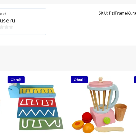
SKU:
PzlFrameKur
ual
useru
Obral!
Obral!