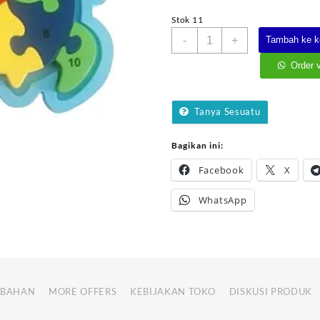
Stok 11
Kuantitas
-
+
Tambah ke k
Puzzle
Frame
Order 
Jumbo
Kura-
kura
Tanya Sesuatu
Bagikan ini:
Facebook
X
WhatsApp
MBAHAN
MORE OFFERS
KEBIJAKAN TOKO
DISKUSI PRODUK