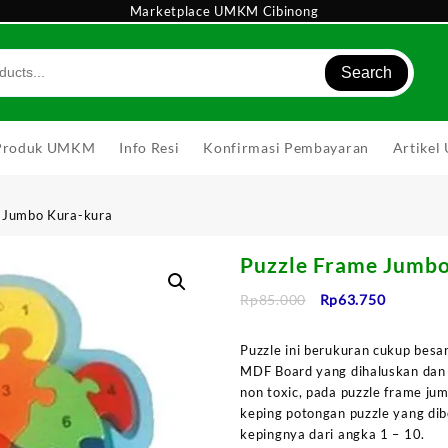
Marketplace UMKM Cibinong
Search
Produk UMKM
Info Resi
Konfirmasi Pembayaran
Artike
 Jumbo Kura-kura
Puzzle Frame Jumb
Harga
Harga
Rp
85.000
Rp
63.750
aslinya
saat
adalah:
ini
Puzzle ini berukuran cukup besa
Rp85.000.
adalah:
MDF Board yang dihaluskan da
Rp63.750
non toxic, pada puzzle frame ju
keping potongan puzzle yang di
kepingnya dari angka 1 – 10.