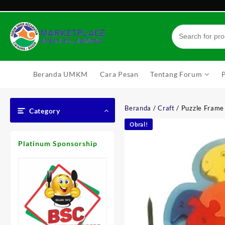
Skip
to
content
Beranda UMKM
Cara Pesan
Tentang Forum
Beranda
/
Craft
/ Puzzle Frame
Category
Obral!
Platinum Sponsorship