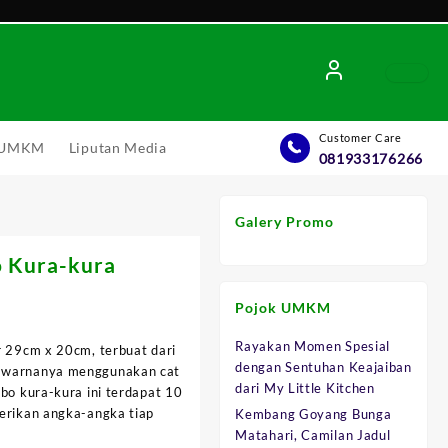
Customer Care
l UMKM
Liputan Media
081933176266
Galery Promo
o Kura-kura
Pojok UMKM
Rayakan Momen Spesial
r 29cm x 20cm, terbuat dari
dengan Sentuhan Keajaiban
n warnanya menggunakan cat
.
dari My Little Kitchen
mbo kura-kura ini terdapat 10
berikan angka-angka tiap
Kembang Goyang Bunga
Matahari, Camilan Jadul