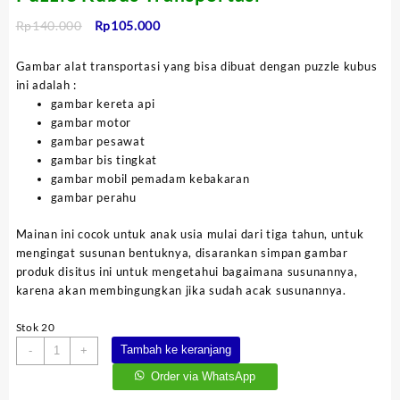
Harga
Harga
Rp
140.000
Rp
105.000
aslinya
saat
adalah:
ini
Gambar alat transportasi yang bisa dibuat dengan puzzle kubus
Rp140.000.
adalah:
ini adalah :
Rp105.000.
gambar kereta api
gambar motor
gambar pesawat
gambar bis tingkat
gambar mobil pemadam kebakaran
gambar perahu
Mainan ini cocok untuk anak usia mulai dari tiga tahun, untuk
mengingat susunan bentuknya, disarankan simpan gambar
produk disitus ini untuk mengetahui bagaimana susunannya,
karena akan membingungkan jika sudah acak susunannya.
Stok 20
Kuantitas
Tambah ke keranjang
-
+
Puzzle
Order via WhatsApp
Kubus