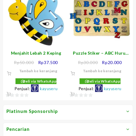
5
5
Menjahit Lebah 2 Keping
Puzzle Stiker – ABC Huruf
Besar
Harga
Harga
Harga
Harga
Rp
50.000
Rp
37.500
Rp
30.000
Rp
20.000
aslinya
saat
aslinya
saat
Tambah ke keranjang
Tambah ke keranjang
adalah:
ini
adalah:
ini
Rp50.000.
adalah:
Rp30.000.
adalah
Beli via WhatsApp
Beli via WhatsApp
Rp37.500.
Rp20.0
Penjual:
kayuseru
Penjual:
kayuseru
0
0
out
out
Platinum Sponsorship
of
of
5
5
Pencarian