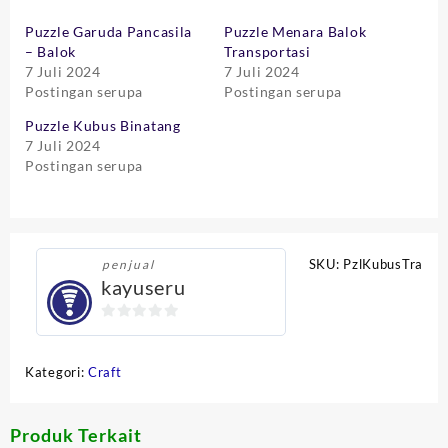
Puzzle Garuda Pancasila
Puzzle Menara Balok
– Balok
Transportasi
7 Juli 2024
7 Juli 2024
Postingan serupa
Postingan serupa
Puzzle Kubus Binatang
7 Juli 2024
Postingan serupa
SKU:
PzlKubusTra
penjual
kayuseru
0
out
Kategori:
Craft
of
5
Produk Terkait