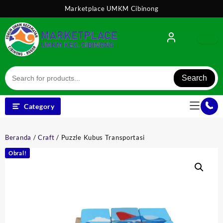
Skip
Marketplace UMKM Cibinong
to
content
Search
Category
Beranda
/
Craft
/ Puzzle Kubus Transportasi
Obral!