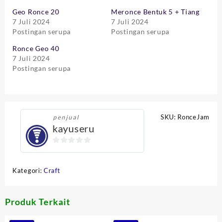
Geo Ronce 20
Meronce Bentuk 5 + Tiang
7 Juli 2024
7 Juli 2024
Postingan serupa
Postingan serupa
Ronce Geo 40
7 Juli 2024
Postingan serupa
SKU:
RonceJam
penjual
kayuseru
0
out
Kategori:
Craft
of
5
Produk Terkait