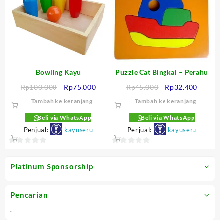
Bowling Kayu
Puzzle Cat Bingkai – Perahu
Harga
Harga
Harga
Harga
Rp
100.000
Rp
75.000
Rp
45.000
Rp
32.400
aslinya
saat
aslinya
saat
Tambah ke keranjang
Tambah ke keranjang
adalah:
ini
adalah:
ini
Rp100.000.
adalah:
Rp45.000.
adalah
Beli via WhatsApp
Beli via WhatsApp
Rp75.000.
Rp32.4
Penjual:
kayuseru
Penjual:
kayuseru
0
0
out
out
Platinum Sponsorship
of
of
5
5
Pencarian
.