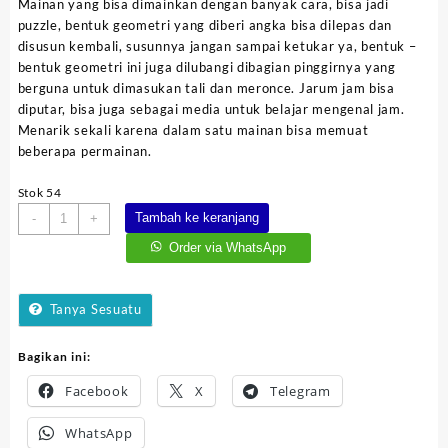
Mainan yang bisa dimainkan dengan banyak cara, bisa jadi
Rp140.000.
adalah:
puzzle, bentuk geometri yang diberi angka bisa dilepas dan
Rp105.000.
disusun kembali, susunnya jangan sampai ketukar ya, bentuk –
bentuk geometri ini juga dilubangi dibagian pinggirnya yang
berguna untuk dimasukan tali dan meronce. Jarum jam bisa
diputar, bisa juga sebagai media untuk belajar mengenal jam.
Menarik sekali karena dalam satu mainan bisa memuat
beberapa permainan.
Stok 54
Kuantitas
Tambah ke keranjang
-
+
Ronce
Order via WhatsApp
Jam
Tanya Sesuatu
Bagikan ini:
Facebook
X
Telegram
WhatsApp