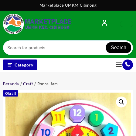
Skip
Marketplace UMKM Cibinong
to
content
Search
Category
Beranda
/
Craft
/ Ronce Jam
Obral!