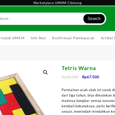
Marketplace UMKM Cibinong
Search
Produk UMKM
Info Resi
Konfirmasi Pembayaran
Artike
Tetris Warna
Harga
Harga
Rp
90.000
Rp
67.500
aslinya
saat
adalah:
ini
Permainan asah otak ini cocok d
Rp90.000.
adalah:
dari tiga tahun, bisa dimainkan
Rp67.500
mainnya bongkar semua susunan
kembali kekotaknya, perlu berf
sesuai, memindah-mindahkan ke