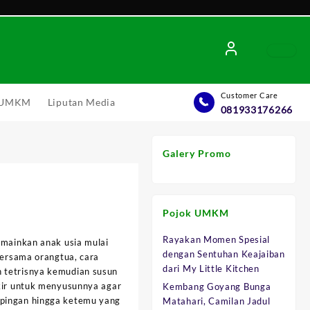
Customer Care
l UMKM
Liputan Media
081933176266
Galery Promo
Pojok UMKM
Rayakan Momen Spesial
imainkan anak usia mulai
dengan Sentuhan Keajaiban
 bersama orangtua, cara
.
dari My Little Kitchen
 tetrisnya kemudian susun
ikir untuk menyusunnya agar
Kembang Goyang Bunga
pingan hingga ketemu yang
Matahari, Camilan Jadul