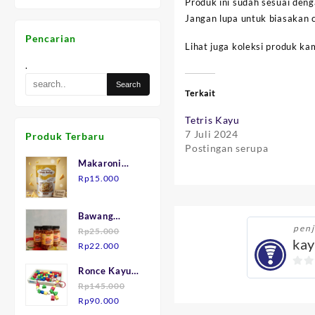
Produk ini sudah sesuai den
Jangan lupa untuk biasakan c
Pencarian
Lihat juga koleksi produk kam
.
Terkait
Tetris Kayu
7 Juli 2024
Produk Terbaru
Postingan serupa
Makaroni
Keju "Mak
Rp
15.000
Julid"
Bawang
penj
Goreng asli
Rp
25.000
kay
Harga
Harga
Brebes.
Rp
22.000
aslinya
saat
Ronce Kayu
0
adalah:
ini
isi 75
Rp
145.000
Rp25.000.
adalah:
out
Harga
Harga
Rp
90.000
Rp22.000.
of
aslinya
saat