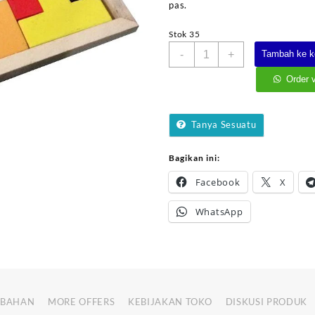
pas.
Stok 35
Kuantitas
-
+
Tambah ke k
Tetris
Warna
Order 
Tanya Sesuatu
Bagikan ini:
Facebook
X
WhatsApp
MBAHAN
MORE OFFERS
KEBIJAKAN TOKO
DISKUSI PRODUK