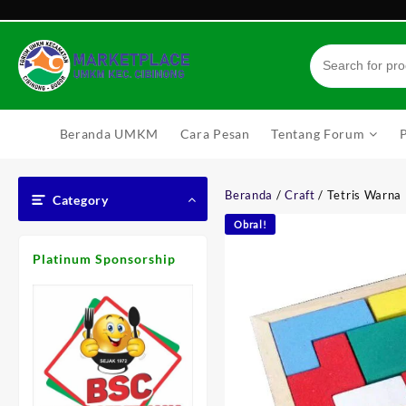
Skip
to
content
Beranda UMKM
Cara Pesan
Tentang Forum
Beranda
/
Craft
/ Tetris Warna
Category
Obral!
Platinum Sponsorship