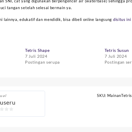
gan SNI, cat yang digunakan berpengencer air (waterbase) sehingga p
uci tangan setelah selesai bermain ya.
i lainnya, edukatif dan mendidik, bisa dibeli online langsung
disitus ini
Tetris Shape
Tetris Susun
7 Juli 2024
7 Juli 2024
Postingan serupa
Postingan se
SKU:
MainanTetri
ual
useru