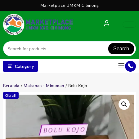
Skip
Marketplace UMKM Cibinong
to
content
Search
Category
Beranda
/
Makanan - Minuman
/ Bolu Kojo
Obral!