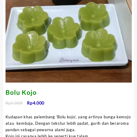
Bolu Kojo
Harga
Harga
Rp
5.000
Rp
4.000
aslinya
saat
adalah:
ini
Kudapan khas palembang ‘Bolu kojo’, yang artinya bunga kemojo
Rp5.000.
adalah:
atau kemboja. Dengan tekstur lebih padat, gurih dan beraroma
Rp4.000.
pandan sebagai pewarna alami juga.
Kojo ini rasanya lebih ke seperti kue talam.