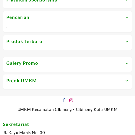
5
of
5
Pencarian
.
Produk Terbaru
Galery Promo
Pojok UMKM
UMKM Kecamatan CIbinong - Cibinong Kota UMKM
Sekretariat
Jl. Kayu Manis No. 30