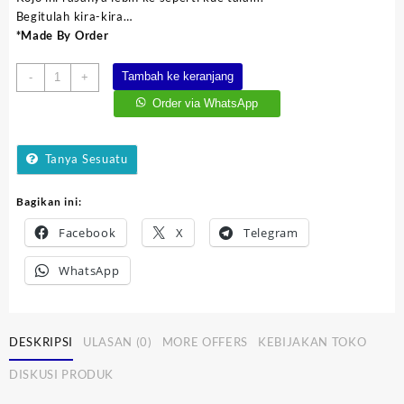
Begitulah kira-kira…
*Made By Order
Kuantitas
Tambah ke keranjang
-
+
Bolu
Order via WhatsApp
Kojo
Tanya Sesuatu
Bagikan ini:
Facebook
X
Telegram
WhatsApp
DESKRIPSI
ULASAN (0)
MORE OFFERS
KEBIJAKAN TOKO
DISKUSI PRODUK