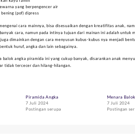
akan kayu ramin
warna yang berpengencer air
 bening (pof) dipress
mengenai cara mainnya, bisa disesuaikan dengan kreatifitas anak, na
 banyak cara, namun pada intinya tujuan dari mainan ini adalah untuk
a juga dimainkan dengan cara menyusun kubus-kubus nya menjadi bent
entuk huruf, angka dan lain sebagainya.
 balok angka piramida ini yang cukup banyak, disarankan anak meny
ar tidak tercecer dan hilang-hilangan.
Piramida Angka
Menara Balo
7 Juli 2024
7 Juli 2024
Postingan serupa
Postingan se