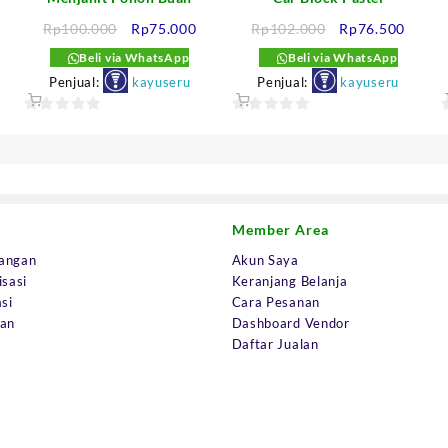
arga
Harga
Harga
Harga
Harga
Rp
100.000
Rp
75.000
Rp
102.000
Rp
76.500
aat
aslinya
saat
aslinya
saat
Beli via WhatsApp
Beli via WhatsApp
i
adalah:
ini
adalah:
ini
Penjual:
kayuseru
Penjual:
kayuseru
dalah:
Rp100.000.
adalah:
Rp102.000.
adalah
p72.000.
Rp75.000.
Rp76.
0
0
out
out
o
of
of
o
5
5
Member Area
angan
Akun Saya
isasi
Keranjang Belanja
si
Cara Pesanan
uan
Dashboard Vendor
Daftar Jualan