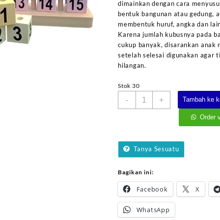
dimainkan dengan cara menyusu
bentuk bangunan atau gedung, a
membentuk huruf, angka dan lai
Karena jumlah kubusnya pada ba
cukup banyak, disarankan anak
setelah selesai digunakan agar t
hilangan.
Stok 30
Kuantitas
-
+
Tambah ke k
Balok
Angka
Order 
Piramida
Tanya Sesuatu
Bagikan ini:
Facebook
X
WhatsApp