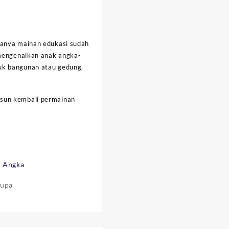
manya mainan edukasi sudah
 mengenalkan anak angka-
uk bangunan atau gedung,
usun kembali permainan
k Angka
rupa