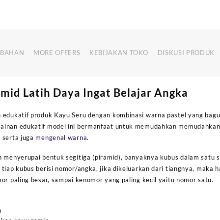
MBAHAN
MORE OFFERS
KEBIJAKAN TOKO
DISKUSI PRODUK
mid Latih Daya Ingat Belajar Angka
 edukatif produk Kayu Seru dengan kombinasi warna pastel yang bag
ainan edukatif model ini bermanfaat untuk memudahkan memudahkan
 serta juga
mengenal warna
.
n menyerupai bentuk segitiga (piramid), banyaknya kubus dalam satu 
tiap kubus berisi nomor/angka, jika dikeluarkan dari tiangnya, maka h
or paling besar, sampai kenomor yang paling kecil yaitu nomor satu.
n