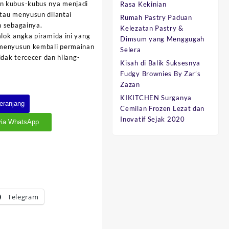
n kubus-kubus nya menjadi
Rasa Kekinian
tau menyusun dilantai
Rumah Pastry Paduan
n sebagainya.
Kelezatan Pastry &
lok angka piramida ini yang
Dimsum yang Menggugah
 menyusun kembali permainan
Selera
idak tercecer dan hilang-
Kisah di Balik Suksesnya
Fudgy Brownies By Zar’s
Zazan
KIKITCHEN Surganya
eranjang
Cemilan Frozen Lezat dan
Inovatif Sejak 2020
via WhatsApp
Telegram