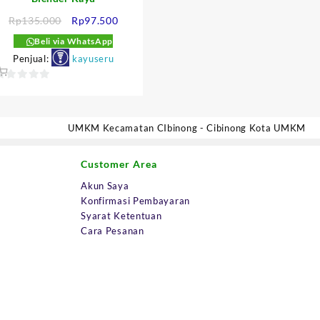
Harga
Harga
Rp
135.000
Rp
97.500
aslinya
saat
Beli via WhatsApp
adalah:
ini
Penjual:
kayuseru
:
Rp135.000.
adalah:
500.
Rp97.500.
0
ut
f
UMKM Kecamatan CIbinong - Cibinong Kota UMKM
5
Customer Area
Akun Saya
Konfirmasi Pembayaran
Syarat Ketentuan
Cara Pesanan