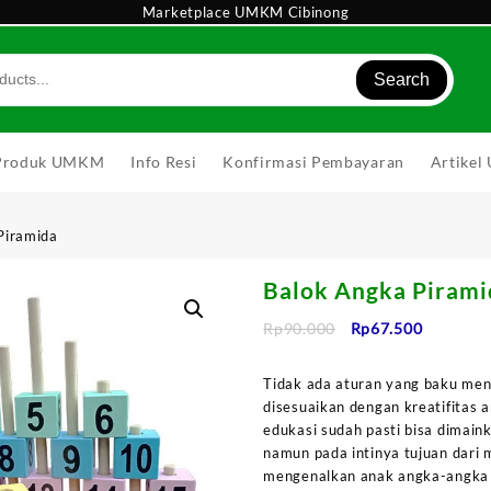
Marketplace UMKM Cibinong
Search
Produk UMKM
Info Resi
Konfirmasi Pembayaran
Artike
Piramida
Balok Angka Pirami
Harga
Harga
Rp
90.000
Rp
67.500
aslinya
saat
adalah:
ini
Tidak ada aturan yang baku men
Rp90.000.
adalah:
disesuaikan dengan kreatifitas
Rp67.500
edukasi sudah pasti bisa dimain
namun pada intinya tujuan dari 
mengenalkan anak angka-angka d