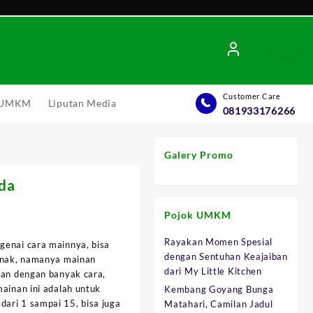
Customer Care
l UMKM
Liputan Media
081933176266
Galery Promo
da
Pojok UMKM
Rayakan Momen Spesial
genai cara mainnya, bisa
dengan Sentuhan Keajaiban
 anak, namanya mainan
.
dari My Little Kitchen
kan dengan banyak cara,
mainan ini adalah untuk
Kembang Goyang Bunga
ari 1 sampai 15, bisa juga
Matahari, Camilan Jadul