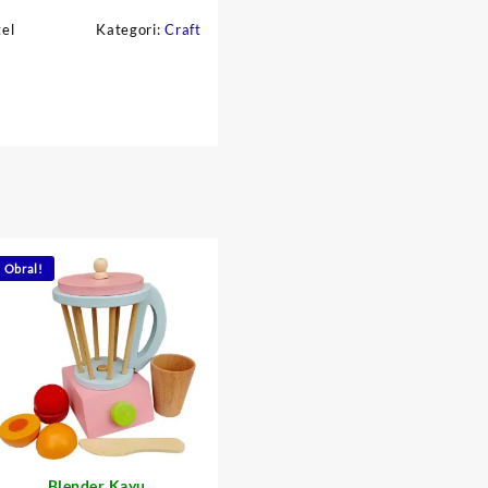
el
Kategori:
Craft
Obral!
Blender Kayu