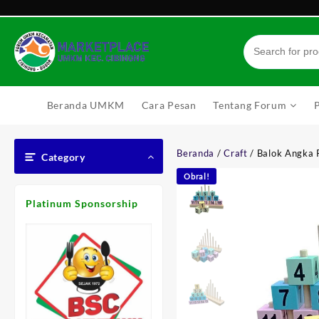
Skip
to
content
Beranda UMKM
Cara Pesan
Tentang Forum
Beranda
/
Craft
/ Balok Angka 
Category
Obral!
Platinum Sponsorship