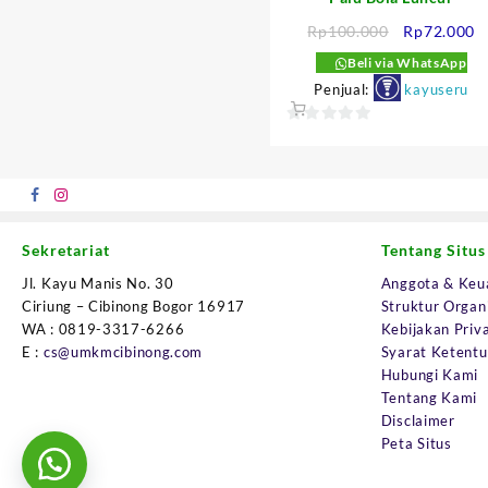
Harga
H
Rp
100.000
Rp
72.000
aslinya
s
Beli via WhatsApp
adalah:
in
Penjual:
kayuseru
Rp100.000.
a
R
0
out
of
5
Sekretariat
Tentang Situs
Jl. Kayu Manis No. 30
Anggota & Keu
Ciriung – Cibinong Bogor 16917
Struktur Organ
WA : 0819-3317-6266
Kebijakan Priva
E :
cs@umkmcibinong.com
Syarat Ketent
Hubungi Kami
Tentang Kami
Disclaimer
Peta Situs