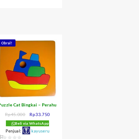
Obral!
Puzzle Cat Bingkai – Perahu
Harga
Harga
Rp
45.000
Rp
33.750
aslinya
saat
Beli via WhatsApp
adalah:
ini
Penjual:
kayuseru
:
Rp45.000.
adalah: