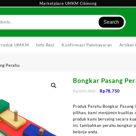
Marketplace UMKM Cibinong
Search
Produk UMKM
Info Resi
Konfirmasi Pembayaran
Artike
ang Perahu
Bongkar Pasang Pe
Harga
Harga
Rp
105.000
Rp
78.750
aslinya
saat
adalah:
ini
Produk Perahu Bongkar Pasang i
Rp105.000.
adalah:
pilihan, kami menjamin kualitas
Rp78.75
produk kami bersaing secara kua
ini, tambahkan perahu bongkar 
belanja anda.