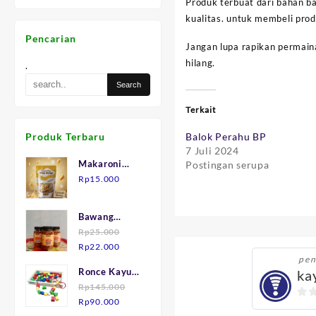
Produk terbuat dari bahan b
kualitas. untuk membeli pro
Pencarian
Jangan lupa rapikan permain
hilang.
.
Terkait
Balok Perahu BP
Produk Terbaru
7 Juli 2024
Makaroni
Postingan serupa
Keju "Mak
Rp
15.000
Julid"
Bawang
Goreng asli
Rp
25.000
Harga
Harga
Brebes.
Rp
22.000
pen
aslinya
saat
Ronce Kayu
ka
adalah:
ini
isi 75
Rp
145.000
Rp25.000.
adalah:
Harga
Harga
Rp
90.000
Rp22.000.
0
aslinya
saat