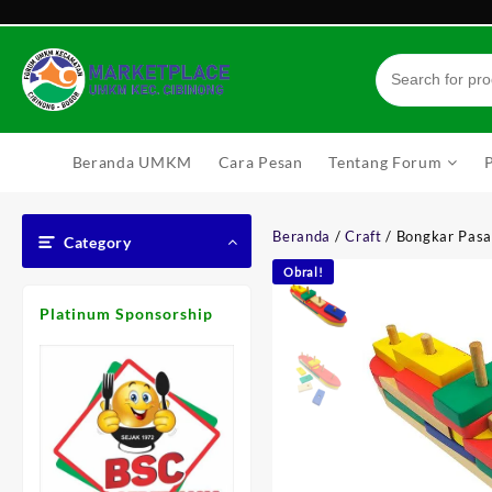
Skip
to
content
Beranda UMKM
Cara Pesan
Tentang Forum
Beranda
/
Craft
/ Bongkar Pas
Category
Obral!
Platinum Sponsorship