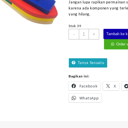
Jangan lupa rapikan permainan s
karena ada komponen yang terle
yang hilang.
Stok 39
Kuantitas
-
+
Tambah ke k
Bongkar
Pasang
Order 
Perahu
Tanya Sesuatu
Bagikan ini:
Facebook
X
WhatsApp