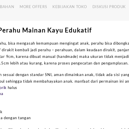
MBAHAN
MORE OFFERS
KEBIJAKAN TOKO
DISKUSI PRODUK
Perahu Mainan Kayu Edukatif
ahu, bisa mengasah kemampuan mengingat anak, perahu bisa dibongk
 dirakit kembali jadi perahu – perahuan, dalam keadaan dirakit, panj
itar 9cm, karena dibuat manual (handmade) maka ukuran tidak menjadi
 0.5cm lebih atau kurang, karena proses pengecatan dan pengamplasan.
 sesuai dengan standar SNI, aman dimainkan anak, tidak ada sisi yan
pul sehingga tidak membahayakan anak. manfaat dari permainan ini ant
orik
halus
na
ak
ta dengan tangan