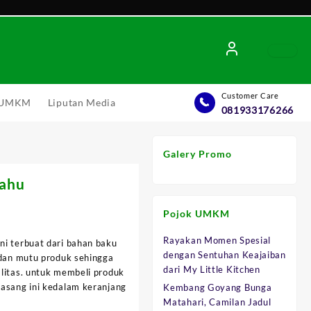
Customer Care
l UMKM
Liputan Media
081933176266
Galery Promo
rahu
Pojok UMKM
Rayakan Momen Spesial
ni terbuat dari bahan baku
dengan Sentuhan Keajaiban
 dan mutu produk sehingga
0.
dari My Little Kitchen
litas. untuk membeli produk
pasang ini kedalam keranjang
Kembang Goyang Bunga
Matahari, Camilan Jadul