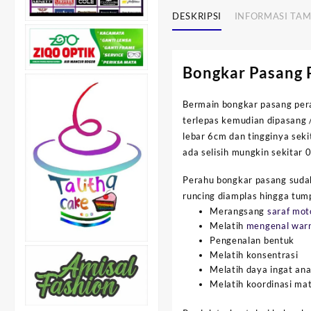
DESKRIPSI
INFORMASI TA
Bongkar Pasang 
Bermain bongkar pasang per
terlepas kemudian dipasang /
lebar 6cm dan tingginya sek
ada selisih mungkin sekitar
Perahu bongkar pasang sudah
runcing diamplas hingga tum
Merangsang
saraf mot
Melatih
mengenal war
Pengenalan bentuk
Melatih konsentrasi
Melatih daya ingat an
Melatih koordinasi ma