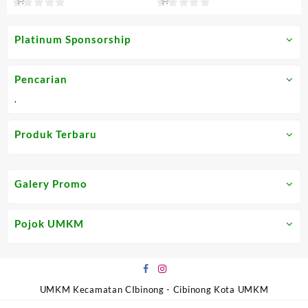
0
0
out
out
Platinum Sponsorship
of
of
5
5
Pencarian
.
Produk Terbaru
Galery Promo
Pojok UMKM
UMKM Kecamatan CIbinong - Cibinong Kota UMKM