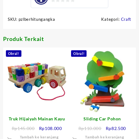
0
out
SKU:
pzlberhitungangka
Kategori:
Craft
of
5
Produk Terkait
Obral!
Obral!
Truk Hijaiyah Mainan Kayu
Sliding Car Pohon
Harga
Harga
Harga
Harga
Rp
145.000
Rp
108.000
Rp
110.000
Rp
82.500
aslinya
saat
aslinya
saat
Tambah ke keranjang
Tambah ke keranjang