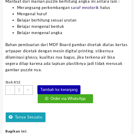
Manfaat dari mainan puzzle berhitung angka ini antara lain :
Rp35.000.
adalah:
Merangsang perkembangan
saraf mnotorik
halus
Rp13.000.
Mengenal huruf
Belajar berhitung sesuai urutan
Belajar mengenal bentuk
Belajar mengenal angka
Bahan pembuatan dari MDF Board gambar dicetak diatas kertas
artpaper dicetak dengan mesin digital printing. stikernya
dilaminasi glossy, kualitas nya bagus, jika terkena air bisa
segera dilap karena ada lapisan plastiknya jadi tidak merusak
gambar puzzle nya.
Stok 852
Kuantitas
Tambah ke keranjang
-
+
Puzzle
Order via WhatsApp
Berhitung
Angka
Tanya Sesuatu
Bagikan ini: