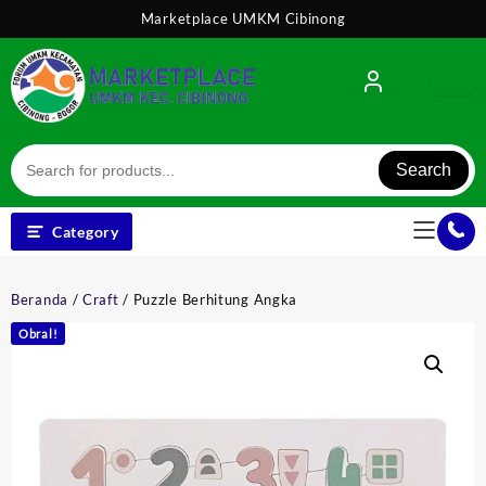
Skip
Marketplace UMKM Cibinong
to
content
Search
Category
Beranda
/
Craft
/ Puzzle Berhitung Angka
Obral!