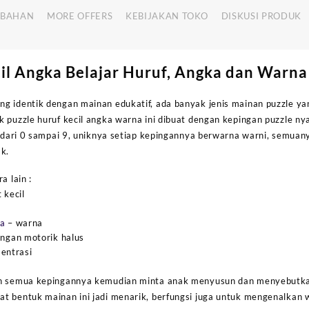
MBAHAN
MORE OFFERS
KEBIJAKAN TOKO
DISKUSI PRODUK
il Angka Belajar Huruf, Angka dan Warna
g identik dengan mainan edukatif, ada banyak jenis mainan puzzle y
 puzzle huruf kecil angka warna ini dibuat dengan kepingan puzzle nya
a dari 0 sampai 9, uniknya setiap kepingannya berwarna warni, semuan
k.
a lain :
 kecil
na
– warna
gan motorik halus
sentrasi
an semua kepingannya kemudian minta anak menyusun dan menyebutk
t bentuk mainan ini jadi menarik, berfungsi juga untuk mengenalkan