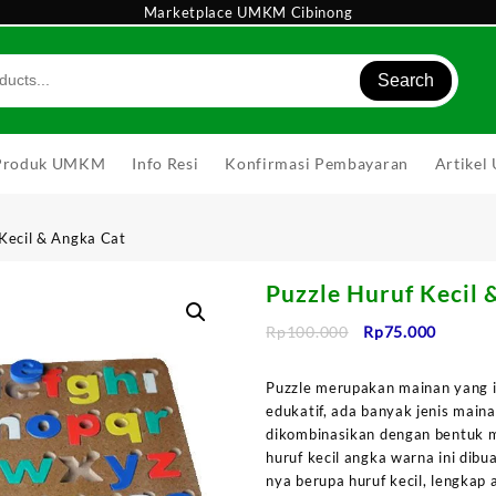
Marketplace UMKM Cibinong
Search
Produk UMKM
Info Resi
Konfirmasi Pembayaran
Artike
 Kecil & Angka Cat
Puzzle Huruf Kecil 
Harga
Harga
Rp
100.000
Rp
75.000
aslinya
saat
adalah:
ini
Puzzle merupakan mainan yang 
Rp100.000.
adalah:
edukatif, ada banyak jenis main
Rp75.00
dikombinasikan dengan bentuk m
huruf kecil angka warna ini dibu
nya berupa huruf kecil, lengkap a