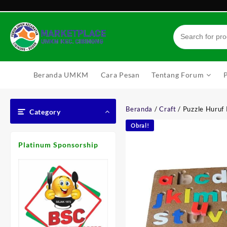
Skip
to
content
Beranda UMKM
Cara Pesan
Tentang Forum
Beranda
/
Craft
/ Puzzle Huruf
Category
Obral!
Platinum Sponsorship