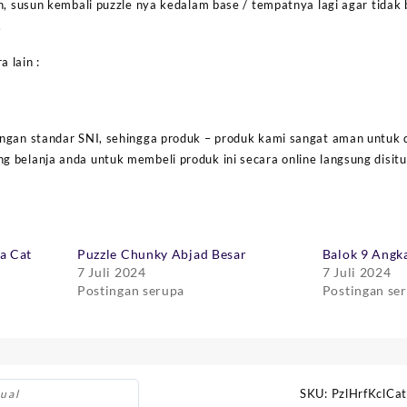
n, susun kembali puzzle nya kedalam base / tempatnya lagi agar tidak
.
 lain :
ngan standar SNI, sehingga produk – produk kami sangat aman untuk 
belanja anda untuk membeli produk ini secara online langsung disitus
a Cat
Puzzle Chunky Abjad Besar
Balok 9 Angk
7 Juli 2024
7 Juli 2024
Postingan serupa
Postingan se
SKU:
PzlHrfKclCat
ual