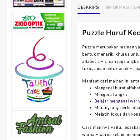
DESKRIPSI
INFORMASI TA
Puzzle Huruf Kec
Puzzle merupakan mainan yan
bentuk menarik, khusus untuk
alfabet a – z, dan juga angk
toxic, aman untuk anak – ana
Manfaat dari mainan ini antar
Mengenal huruf alfabet
Mengenal angka
Belajar mengenal war
Merangsang perkemban
Melatih fokus dan kon
Cara mainnya yaitu, lepask
warna – warna selain membua