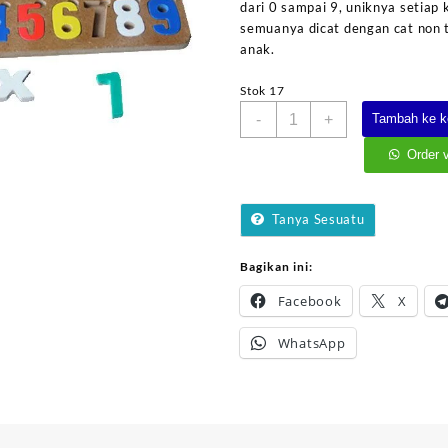
dari 0 sampai 9, uniknya setiap
semuanya dicat dengan cat non 
anak.
Stok 17
Kuantitas
-
+
Tambah ke k
Puzzle
Huruf
Order 
Kecil
&
Angka
Tanya Sesuatu
Cat
Bagikan ini:
Facebook
X
WhatsApp