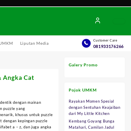
Customer Care
l UMKM
Liputan Media
081933176266
Galery Promo
& Angka Cat
Pojok UMKM
Rayakan Momen Spesial
identik dengan mainan
dengan Sentuhan Keajaiban
an puzzle yang
0.
dari My Little Kitchen
enarik, khusus untuk puzzle
at dengan kepingan puzzle
Kembang Goyang Bunga
lfabet a – z, dan juga angka
Matahari, Camilan Jadul