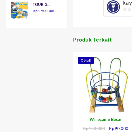
kay
TOUR 3
adalah:
ini
NEGARA
Rp
6.900.000
Rp145.000.
adalah:
0
7H6M
Rp90.000.
out
of
5
Produk Terkait
Obral!
Wiregame Besar
Harga
H
Rp
120.000
Rp
90.000