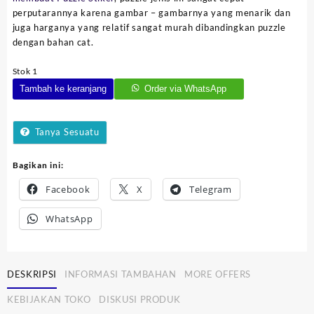
perputarannya karena gambar – gambarnya yang menarik dan
juga harganya yang relatif sangat murah dibandingkan puzzle
dengan bahan cat.
Stok 1
Kuantitas
Tambah ke keranjang
Order via WhatsApp
Puzzle
Makanan
Sehat
Tanya Sesuatu
Bagikan ini:
Facebook
X
Telegram
WhatsApp
DESKRIPSI
INFORMASI TAMBAHAN
MORE OFFERS
KEBIJAKAN TOKO
DISKUSI PRODUK