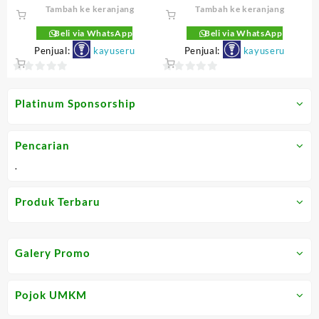
aslinya
saat
aslinya
saat
Tambah ke keranjang
Tambah ke keranjang
adalah:
ini
adalah:
ini
Rp120.000.
adalah:
Rp110.000.
adalah
Beli via WhatsApp
Beli via WhatsApp
Rp86.400.
Rp82.
Penjual:
kayuseru
Penjual:
kayuseru
0
0
out
out
Platinum Sponsorship
of
of
5
5
Pencarian
.
Produk Terbaru
Galery Promo
Pojok UMKM