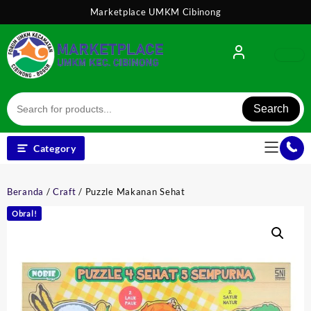
Skip
Marketplace UMKM Cibinong
to
content
Search
Category
Beranda
/
Craft
/ Puzzle Makanan Sehat
Obral!