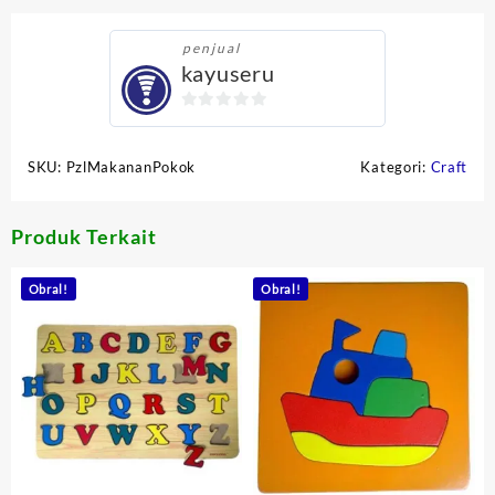
penjual
kayuseru
0
out
SKU:
PzlMakananPokok
Kategori:
Craft
of
5
Produk Terkait
Obral!
Obral!