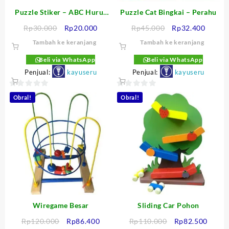
Puzzle Stiker – ABC Huruf
Puzzle Cat Bingkai – Perahu
Besar
Harga
Harga
Harga
Harga
Rp
30.000
Rp
20.000
Rp
45.000
Rp
32.400
aslinya
saat
aslinya
saat
Tambah ke keranjang
Tambah ke keranjang
adalah:
ini
adalah:
ini
Rp30.000.
adalah:
Rp45.000.
adalah
Beli via WhatsApp
Beli via WhatsApp
Rp20.000.
Rp32.4
Penjual:
kayuseru
Penjual:
kayuseru
0
0
Obral!
Obral!
out
out
of
of
5
5
Wiregame Besar
Sliding Car Pohon
Harga
Harga
Harga
Harga
Rp
120.000
Rp
86.400
Rp
110.000
Rp
82.500