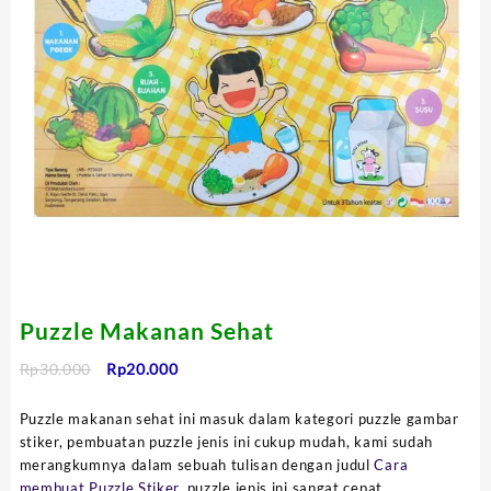
Puzzle Makanan Sehat
Harga
Harga
Rp
30.000
Rp
20.000
aslinya
saat
adalah:
ini
Puzzle makanan sehat ini masuk dalam kategori puzzle gambar
Rp30.000.
adalah:
stiker, pembuatan puzzle jenis ini cukup mudah, kami sudah
Rp20.000.
merangkumnya dalam sebuah tulisan dengan judul
Cara
membuat Puzzle Stiker
, puzzle jenis ini sangat cepat