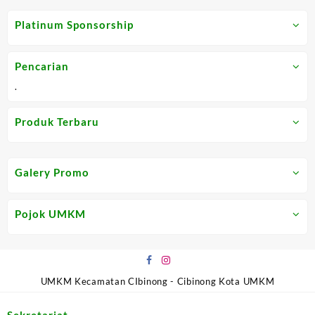
0
0
out
out
Platinum Sponsorship
of
of
5
5
Pencarian
.
Produk Terbaru
Galery Promo
Pojok UMKM
UMKM Kecamatan CIbinong - Cibinong Kota UMKM