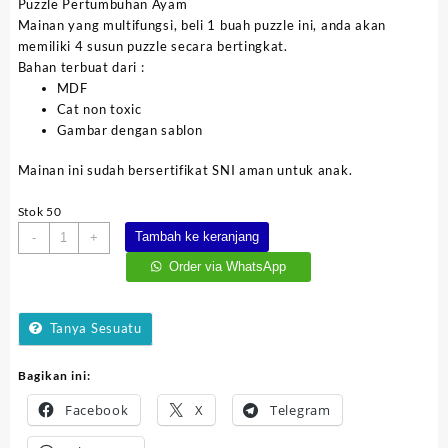
Puzzle Pertumbuhan Ayam
Rp85.000.
adalah:
Mainan yang multifungsi, beli 1 buah puzzle ini, anda akan
Rp63.750.
memiliki 4 susun puzzle secara bertingkat.
Bahan terbuat dari :
MDF
Cat non toxic
Gambar dengan sablon
Mainan ini sudah bersertifikat SNI aman untuk anak.
Stok 50
Kuantitas
Tambah ke keranjang
-
+
Puzzle
Order via WhatsApp
Pertumbuhan
Ayam
Tanya Sesuatu
Bagikan ini:
Facebook
X
Telegram