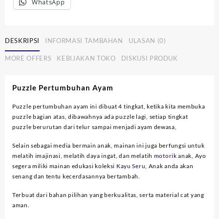
WhatsApp
DESKRIPSI
INFORMASI TAMBAHAN
ULASAN (0)
MORE OFFERS
KEBIJAKAN TOKO
DISKUSI PRODUK
Puzzle Pertumbuhan Ayam
Puzzle pertumbuhan ayam ini dibuat 4 tingkat, ketika kita membuka
puzzle bagian atas, dibawahnya ada puzzle lagi, setiap tingkat
puzzle berurutan dari telur sampai menjadi ayam dewasa,
Selain sebagai media bermain anak, mainan ini juga berfungsi untuk
melatih imajinasi, melatih daya ingat, dan melatih
motorik
anak, Ayo
segera miliki mainan edukasi koleksi
Kayu Seru
, Anak anda akan
senang dan tentu kecerdasannya bertambah.
Terbuat dari bahan pilihan yang berkualitas, serta material cat yang
aman.