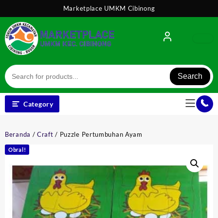
Skip
Marketplace UMKM Cibinong
to
content
Search
Category
Beranda
/
Craft
/ Puzzle Pertumbuhan Ayam
Obral!